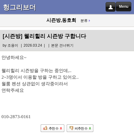
헝그리보더
Menu
시즌방,동호회
분류
[시즌방]
웰리힐리 시즌방 구합니다
by
조용이
| 2026.03.24 |
|
본문 건너뛰기
안녕하세요~
웰리힐리 시즌방을 구하는 중인데,..
2~3명이서 이용할 방을 구하고 있어요..
월룸 펜션 상관없이 생각중이라서
연락주세요
010-2873-0161
추천 수
0
비추천 수
0