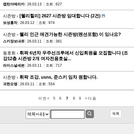
캡틴아메리카
26.03.13
조회 : 627
[웰리힐리] 2627 시즌방 임대합니다 (2건)
시즌방 ›
보성홍차
26.03.12
조회 : 974
웰리 인근 애견가능한 시즌방(펜션포함) 이 있나요?
시즌방 ›
스키장보내쥬
26.03.11
조회 : 381
휘팍 6년차 우주선크루에서 신입회원을 모집합니다 (조
동호회 ›
강12층 시즌방 2개 여자전용호실...
라이스널세븐
26.03.11
조회 : 717
휘팍 조강, usns, 준스키 임차 원합니다.
시즌방 ›
괴한오뎅
26.03.11
조회 : 554
이 전 <
5
6
7
8
9
> 다 음
목록