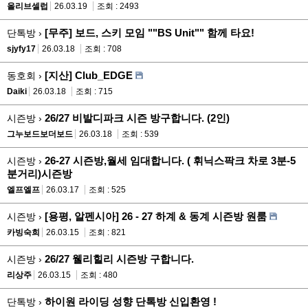
올리브셀럽
26.03.19
조회 : 2493
[무주] 보드, 스키 모임 ""BS Unit"" 함께 타요!
단톡방 ›
sjyfy17
26.03.18
조회 : 708
[지산] Club_EDGE
동호회 ›
Daiki
26.03.18
조회 : 715
26/27 비발디파크 시즌 방구합니다. (2인)
시즌방 ›
그누보드보더보드
26.03.18
조회 : 539
26-27 시즌방,월세 임대합니다. ( 휘닉스팍크 차로 3분-5
시즌방 ›
분거리)시즌방
엘프엘프
26.03.17
조회 : 525
[용평, 알펜시아] 26 - 27 하계 & 동계 시즌방 원룸
시즌방 ›
카빙숙희
26.03.15
조회 : 821
26/27 웰리힐리 시즌방 구합니다.
시즌방 ›
리상주
26.03.15
조회 : 480
하이원 라이딩 성향 단톡방 신입환영 !
단톡방 ›