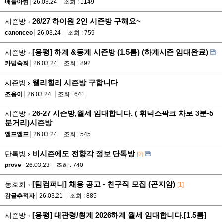
애들아범
26.03.24
조회 : 1149
26/27 하이원 2인 시즌방 구해요~
시즌방 ›
canonceo
26.03.24
조회 : 759
[용평] 하계 &동계 시즌방 (1.5룸) (하계시즌 임대완료)
시즌방 ›
카빙숙희
26.03.24
조회 : 892
웰리힐리 시즌방 구합니다
시즌방 ›
조용이
26.03.24
조회 : 641
26-27 시즌방,월세 임대합니다. ( 휘닉스팍크 차로 3분-5
시즌방 ›
분거리)시즌방
엘프엘프
26.03.24
조회 : 545
비시즌에도 전향각 정보 단톡방
단톡방 ›
[2]
prove
26.03.23
조회 : 740
[팀컴퍼니] 채용 공고 - 친구직 모집 (곤지암)
동호회 ›
[1]
감귤추적자
26.03.21
조회 : 885
​​​​​​​[용평] 대관령/횡계 2026하계 월세 임대합니다.[1.5룸]
시즌방 ›