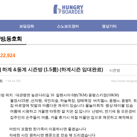
보딩강좌
스노보드장비
영상기타
방,동호회
수
22,924
] 하계 &동계 시즌방 (1.5룸) (하계시즌 임대완료)
시즌방
희
*.44.16.250
http://www.hungryb
즌방 위치
:
대관령면 높은다리길
16
알펜시아
6
분
(7KM)
용평스키장
(10KM)
월정사15분
,
선자령
,
국민의숲
,
하늘목장
,
양떼목장
버치힐cc,
용평
cc,
용평
9,
트
집 바로옆에 텃밭과 아름다운 계곡이 있습니다 물놀이최적
평상 테이블 있슴
여름에 시원하고 겨울엔 따뜻한 잘 지은 집 입니다
난방비
,
전기세 등 모든경비
집주인의
손주들이 여름
,
겨울 휴가시 며칠 머물던 집으로 깨끗하고 쾌적해요
어린이 포함한 한가족이 이용하시면 좋겠습니다
자세한 사진 원하시면 핸폰으로 전송 해 드리겠습니다