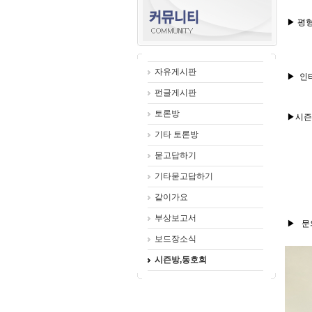
▶
평형
자유게시판
▶
인
펀글게시판
토론방
▶
시즌
임대
기타 토론방
묻고답하기
기타묻고답하기
같이가요
부상보고서
▶
문
보드장소식
시즌방,동호회