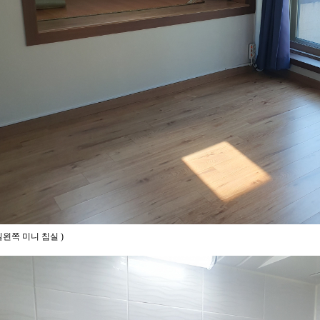
실왼쪽 미니 침실
)