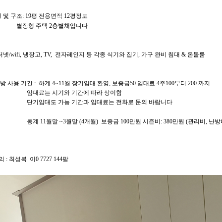
 및 구조
: 19
평
전용면적
12
평정도
별장형 주택
2
층별채입니다
터넷
/wifi,
냉장고
, TV,
전자레인지
등 각종 식기와 집기, 가구 완비
침대
&
온돌룸
방 사용 기간
:
하계
4~11
월
장기임대 환영
, 보증금50 임대료 4주100부터 200 까지
료는 시기와 기간에 따라 상이함
단기임대도 가능 기간과 임대료는 전화로 문의 바랍니다
동계
11
월말
~3
월말
(4
개월
)
보증금
100
만원
시즌비
: 380
만원
(
관리비
,
난방
의
:
최성복
이
0 7727 144
팔