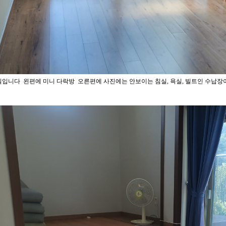
실입니다
왼편에 미니 다락방
오른편에 사진에는 안보이는
침실
,
욕실
,
빌트인 수납장