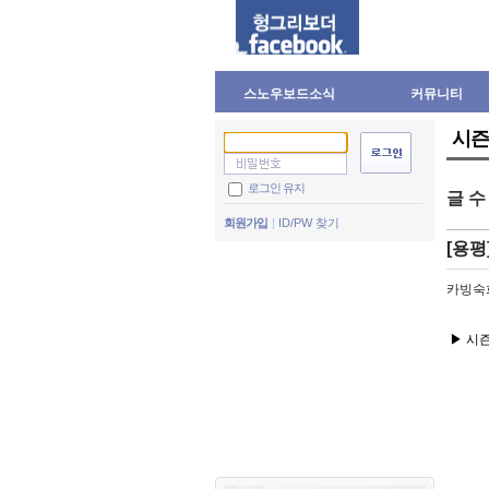
스노우보드소식
커뮤니티
시즌
로그인 유지
글 
회원가입
ID/PW 찾기
[용평
카빙숙
▶
시