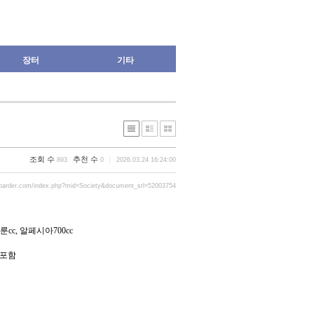
장터
기타
조회 수
추천 수
893
0
2026.03.24 16:24:00
oarder.com/index.php?mid=Society&document_srl=52003754
룬
cc,
알페시아
700cc
 포함