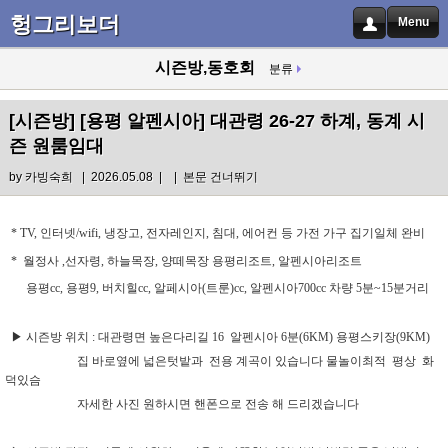
헝그리보더
Menu
시즌방,동호회
분류
[시즌방]
[용평 알펜시아] 대관령 26-27 하계, 동계 시
즌 원룸임대
by
카빙숙희
| 2026.05.08 |
|
본문 건너뛰기
* TV,
인터넷
/wifi,
냉장고
,
전자레인지
, 침대, 에어컨 등 가전 가구 집기일체 완비
*
월정사
,
선자령
,
하늘목장
,
양떼목장
용평리조트
,
알펜시아리조트
용평
cc,
용평
9,
버치힐
cc,
알페시아
(
트룬
)cc,
알펜시아
700cc 차량 5분~15분거리
▶
시즌방 위치
:
대관령면 높은다리길
16
알펜시아
6
분
(6KM)
용평스키장
(9KM)
집 바로옆에 넓은텃밭과 전용 계곡이 있습니다 물놀이최적
평상 화
덕있슴
자세한 사진 원하시면 핸폰으로 전송 해 드리겠습니다