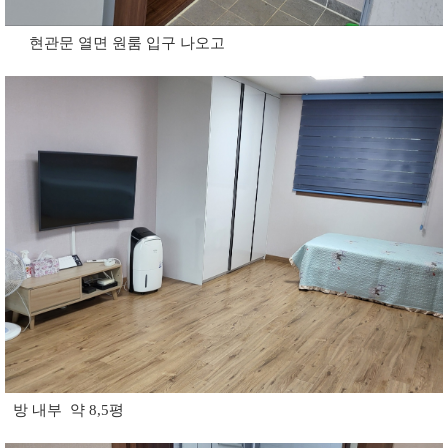
현관문 열면 원룸 입구 나오고
방 내부 약 8,5평