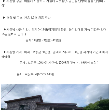
▶
시즌방 장점
:
여름에 시원하고 겨울에 따뜻함
(
지열난방
난방력 좋음 난방비포
함
)
▶
평형 및 구조
:
전용
8.5
평 원룸
주방
▶
시즌방 사용 기간
:
하계 5
~11
월
(
장기임대 환영
,
단기임대도 가능 기간과 임대
료는 전화로 문의
)
동계
11
월말
~3
월말
(4
개월
)
▶
시즌방 가격
:
하계
:
보증금
50
만원
,
임대료
2
주 5
0~100
만원 시기와 기간에 따라
상이함
동계
:
보증금
100
만원
시즌비
: 250
만원
(
관리비
,
난방비 포함
)
문의
:
최성복
이
0 7727 144
팔