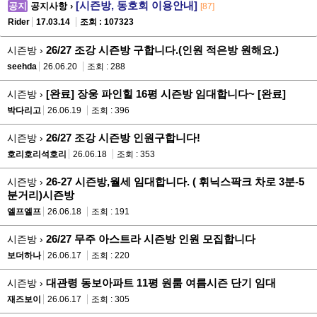
[시즌방, 동호회 이용안내]
공지
공지사항 ›
[87]
Rider
17.03.14
조회 : 107323
26/27 조강 시즌방 구합니다.(인원 적은방 원해요.)
시즌방 ›
seehda
26.06.20
조회 : 288
[완료] 장웅 파인힐 16평 시즌방 임대합니다~ [완료]
시즌방 ›
박다리고
26.06.19
조회 : 396
26/27 조강 시즌방 인원구합니다!
시즌방 ›
호리호리석호리
26.06.18
조회 : 353
26-27 시즌방,월세 임대합니다. ( 휘닉스팍크 차로 3분-5
시즌방 ›
분거리)시즌방
엘프엘프
26.06.18
조회 : 191
26/27 무주 아스트라 시즌방 인원 모집합니다
시즌방 ›
보더하나
26.06.17
조회 : 220
대관령 동보아파트 11평 원룸 여름시즌 단기 임대
시즌방 ›
재즈보이
26.06.17
조회 : 305