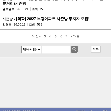
분거리)시즌방
엘프엘프
26.05.21
조회 : 220
[휘팍] 26/27 부강아파트 시즌방 투자자 모집!
시즌방 ›
긴면봉
26.05.19
조회 : 539
이 전 <
3
4
5
6
7
> 다 음
목록