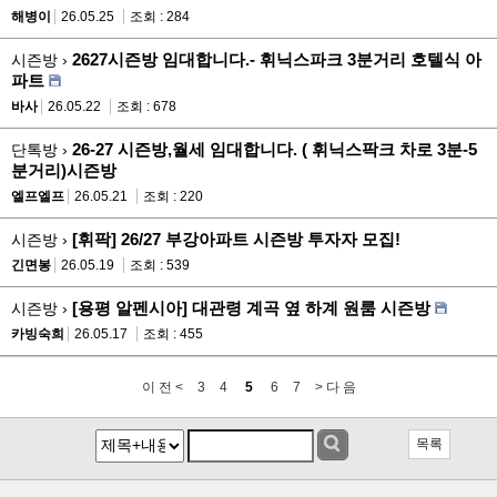
해병이
26.05.25
조회 : 284
2627시즌방 임대합니다.- 휘닉스파크 3분거리 호텔식 아
시즌방 ›
파트
바사
26.05.22
조회 : 678
26-27 시즌방,월세 임대합니다. ( 휘닉스팍크 차로 3분-5
단톡방 ›
분거리)시즌방
엘프엘프
26.05.21
조회 : 220
[휘팍] 26/27 부강아파트 시즌방 투자자 모집!
시즌방 ›
긴면봉
26.05.19
조회 : 539
[용평 알펜시아] 대관령 계곡 옆 하계 원룸 시즌방
시즌방 ›
카빙숙희
26.05.17
조회 : 455
이 전 <
3
4
5
6
7
> 다 음
목록