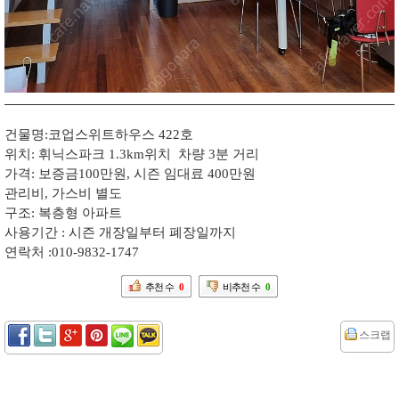
건물명:코업스위트하우스 422호
위치: 휘닉스파크 1.3km위치 차량 3분 거리
가격: 보증금100만원, 시즌 임대료 400만원
관리비, 가스비 별도
구조: 복층형 아파트
사용기간 : 시즌 개장일부터 폐장일까지
연락처 :010-9832-1747
추천 수
0
비추천 수
0
스크랩