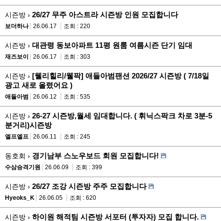
26/27 무주 아스트라 시즌방 인원 모집합니다
시즌방 ›
보더하나
26.06.17
조회 : 220
대관령 동보아파트 11평 원룸 여름시즌 단기 임대
시즌방 ›
재즈보이
26.06.17
조회 : 303
[웰리힐리/웰팍] 애들아범팬션 2026/27 시즌방 ( 7/18일
시즌방 ›
광고 새로 올렸어요 )
애들아범
26.06.12
조회 : 535
26-27 시즌방,월세 임대합니다. ( 휘닉스팍크 차로 3분-5
시즌방 ›
분거리)시즌방
엘프엘프
26.06.11
조회 : 245
경기남부 스노우보드 회원 모집합니다!
동호회 ›
수삼승격기원
26.06.09
조회 : 399
26/27 조강 시즌방 주주 모집합니다
시즌방 ›
Hyeoks_K
26.06.05
조회 : 620
하이원 해적팀 시즌방 서포터 (투자자) 모집 합니다.
시즌방 ›