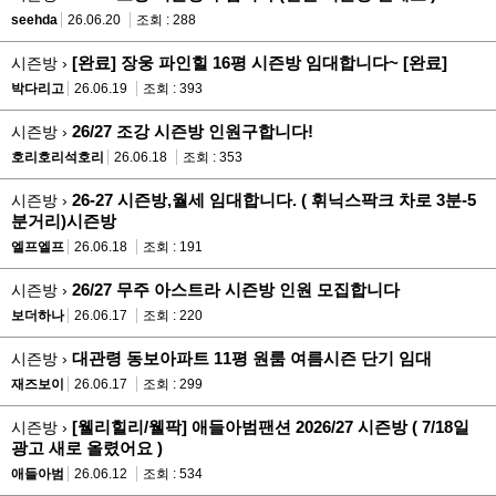
seehda
26.06.20
조회 : 288
[완료] 장웅 파인힐 16평 시즌방 임대합니다~ [완료]
시즌방 ›
박다리고
26.06.19
조회 : 393
26/27 조강 시즌방 인원구합니다!
시즌방 ›
호리호리석호리
26.06.18
조회 : 353
26-27 시즌방,월세 임대합니다. ( 휘닉스팍크 차로 3분-5
시즌방 ›
분거리)시즌방
엘프엘프
26.06.18
조회 : 191
26/27 무주 아스트라 시즌방 인원 모집합니다
시즌방 ›
보더하나
26.06.17
조회 : 220
대관령 동보아파트 11평 원룸 여름시즌 단기 임대
시즌방 ›
재즈보이
26.06.17
조회 : 299
[웰리힐리/웰팍] 애들아범팬션 2026/27 시즌방 ( 7/18일
시즌방 ›
광고 새로 올렸어요 )
애들아범
26.06.12
조회 : 534