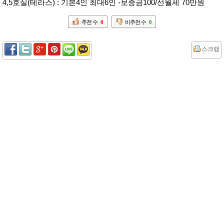
4,5호실(테라스) : 기본4인 최대6인 -보증금100/선월세 70만원
추천 수
0
비추천 수
0
스크랩