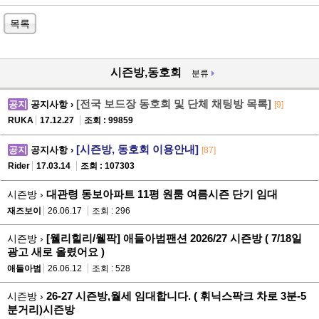
목록
시즌방,동호회
분류
[전국 보드장 동호회 및 단체 채팅방 목록]
공지
공지사항 ›
[9]
RUKA
17.12.27
조회 : 99859
[시즌방, 동호회 이용안내]
공지
공지사항 ›
[87]
Rider
17.03.14
조회 : 107303
대관령 동보아파트 11평 원룸 여름시즌 단기 임대
시즌방 ›
재즈보이
26.06.17
조회 : 296
[웰리힐리/웰팍] 애들아범팬션 2026/27 시즌방 ( 7/18일
시즌방 ›
광고 새로 올렸어요 )
애들아범
26.06.12
조회 : 528
26-27 시즌방,월세 임대합니다. ( 휘닉스팍크 차로 3분-5
시즌방 ›
분거리)시즌방