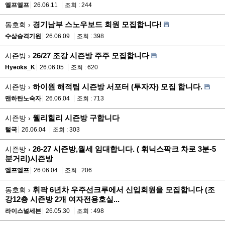
엘프엘프
26.06.11
조회 : 244
경기남부 스노우보드 회원 모집합니다!
동호회 ›
수삼승격기원
26.06.09
조회 : 398
26/27 조강 시즌방 주주 모집합니다
시즌방 ›
Hyeoks_K
26.06.05
조회 : 620
하이원 해적팀 시즌방 서포터 (투자자) 모집 합니다.
시즌방 ›
맨하탄노숙자
26.06.04
조회 : 713
웰리힐리 시즌방 구합니다
시즌방 ›
털국
26.06.04
조회 : 303
26-27 시즌방,월세 임대합니다. ( 휘닉스팍크 차로 3분-5
시즌방 ›
분거리)시즌방
엘프엘프
26.06.04
조회 : 206
휘팍 6년차 우주선크루에서 신입회원을 모집합니다 (조
동호회 ›
강12층 시즌방 2개 여자전용호실...
라이스널세븐
26.05.30
조회 : 498