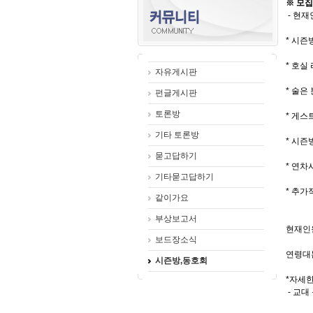
※ 모집
- 현재인원
* 시즌
* 호실
자유게시판
* 술
펀글게시판
토론방
* 게스
기타 토론방
* 시
묻고답하기
* 연차
기타묻고답하기
* 추가
같이가요
부상보고서
현재인
보드장소식
연령대는
시즌방,동호회
*자세한
- 교대