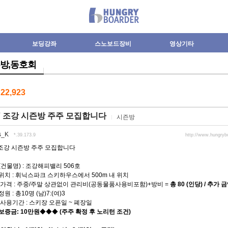
보딩강좌
스노보드장비
영상기타
방,동호회
수
22,923
27 조강 시즌방 주주 모집합니다
시즌방
s_K
*.39.173.9
http://www.hungryb
7 조강 시즌방 주주 모집합니다
건물명) : 조강해피밸리 506호
치 : 휘닉스파크 스키하우스에서 500m 내 위치
가격 : 주중/주말 상관없이 관리비(공동물품사용비포함)+방비 =
총 80 (인당) / 추가 
 : 총10명 (남)7:(여)3
사용기간 : 스키장 오픈일 ~ 폐장일
보증금: 10만원
◆◆◆
(주주 확정 후 노리턴 조건)