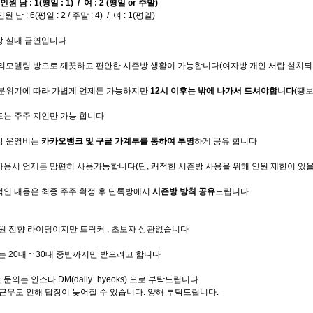
인원 남 : 1
(평일 : 1)
/ 여 : 2 (평일 or 주말)
 남 : 6(평일 : 2 / 주말 : 4) / 여 : 1(평일)
방 실내 금연입니다
 리모델링 방으로 깨끗하고 편안한 시즌방 생활이 가능합니다(여자방 개인 서랍 설치
은 분위기에 따라 가볍게 언제든 가능하지만
12시 이후는 밖에 나가서 드셔야합니다
(땡보
트는 주주 지인만 가능 합니다
즌방 운영비는
카카오뱅크 및 구글 가계부를 통하여 투명
하게 공유 합니다
사용시 언제든 맘편히 사용가능합니다(단, 쾌적한 시즌방 사용을 위해 인원 제한이 있을
적인 내용은 최종 주주 확정 후 단톡방에서
시즌방 방칙 공유
드립니다.
원 전향 라이딩이지만 트릭커 , 초보자 상관없습니다
 20대 ~ 30대 중반까지만 받으려고 합니다
 문의는 인스타 DM(daily_hyeoks) 으로 부탁드립니다.
 근무로 인해 답장이 늦어질 수 있습니다. 양해 부탁드립니다.