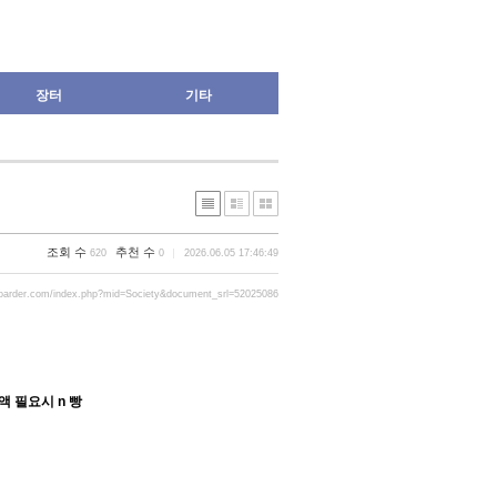
장터
기타
조회 수
추천 수
620
0
2026.06.05 17:46:49
oarder.com/index.php?mid=Society&document_srl=52025086
금액 필요시 n 빵