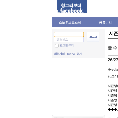
스노우보드소식
커뮤니티
시즌
로그인 유지
글 
회원가입
ID/PW 찾기
26/
Hyeok
26/2
시즌방(
시즌방위
시즌방 
시즌방정원
시즌방 
◆◆◆