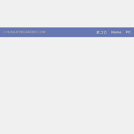
© HUNGRYBOARDER.COM
로그인
Home
PC