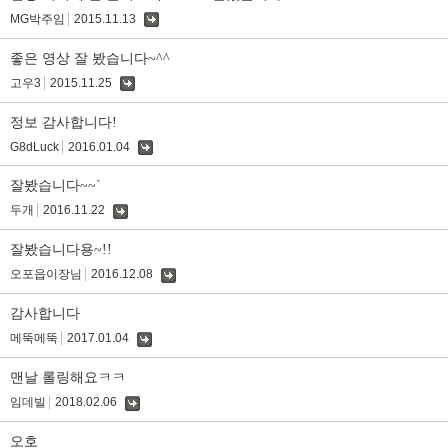
MG박주임
2015.11.13
댓
글
좋은 영상 잘 봤습니다~^^
고우3
2015.11.25
댓
글
정보 감사합니다!
G8dLuck
2016.01.04
댓
글
잘봤습니다~~`
두개
2016.11.22
댓
글
잘봤습니다용~!!
오포읍이장님
2016.12.08
댓
글
감사합니다
메뚝메뚝
2017.01.04
댓
글
맨날 롤링해요ㅋㅋ
임데빌
2018.02.06
댓
글
오호