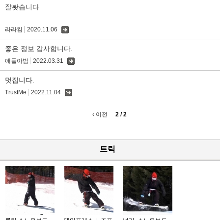
글
잘봣습니다
라라킴
2020.11.06
댓
글
좋은 정보 감사합니다.
애들아범
2022.03.31
댓
글
멋집니다.
TrustMe
2022.11.04
댓
글
‹ 이전
2 / 2
트릭