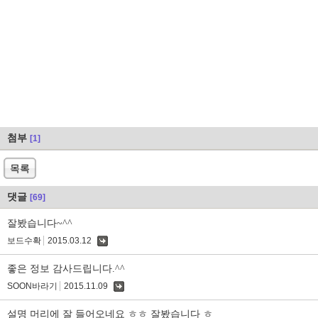
첨부
[1]
목록
댓글
[69]
잘봤습니다~^^
보드수확
2015.03.12
댓
글
좋은 정보 감사드립니다.^^
SOON바라기
2015.11.09
댓
글
설명 머리에 잘 들어오네요 ㅎㅎ 잘봤습니다 ㅎ