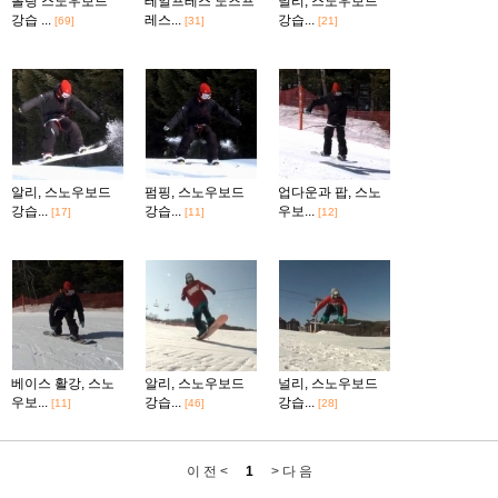
롤링 스노우보드
테일프레스 노즈프
널리, 스노우보드
강습 ...
레스...
강습...
[69]
[31]
[21]
알리, 스노우보드
펌핑, 스노우보드
업다운과 팝, 스노
강습...
강습...
우보...
[17]
[11]
[12]
베이스 활강, 스노
알리, 스노우보드
널리, 스노우보드
우보...
강습...
강습...
[11]
[46]
[28]
이 전 <
1
> 다 음