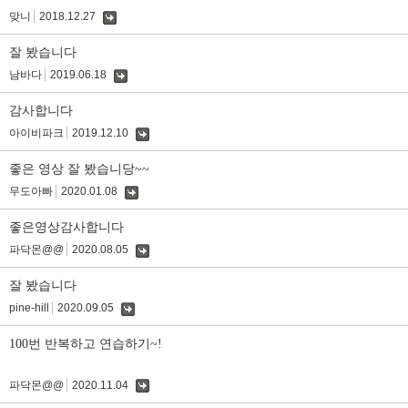
맞니
2018.12.27
댓
글
잘 봤습니다
남바다
2019.06.18
댓
글
감사합니다
아이비파크
2019.12.10
댓
글
좋은 영상 잘 봤습니당~~
무도아빠
2020.01.08
댓
글
좋은영상감사합니다
파닥몬@@
2020.08.05
댓
글
잘 봤습니다
pine-hill
2020.09.05
댓
글
100번 반복하고 연습하기~!
파닥몬@@
2020.11.04
댓