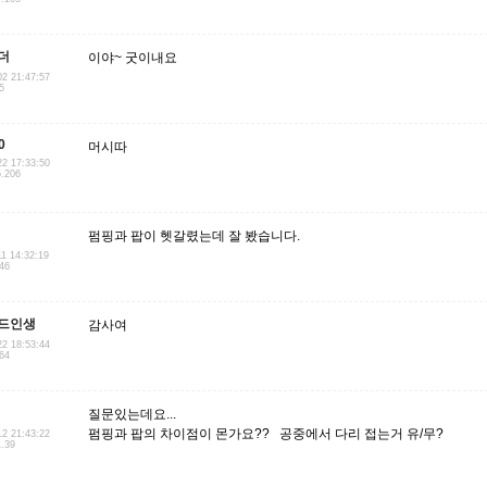
더
이야~ 굿이내요
02 21:47:57
5
0
머시따
22 17:33:50
5.206
펌핑과 팝이 헷갈렸는데 잘 봤습니다.
11 14:32:19
146
드인생
감사여
22 18:53:44
.64
질문있는데요...
펌핑과 팝의 차이점이 몬가요?? 공중에서 다리 접는거 유/무?
12 21:43:22
1.39