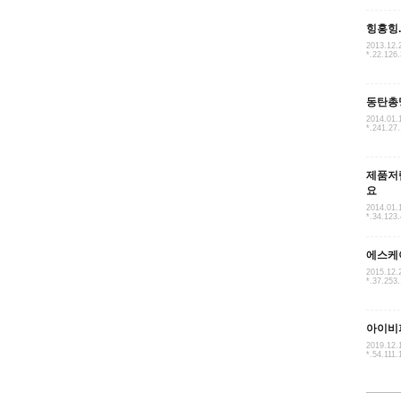
힝홍힝.
2013.12.
*.22.126
동탄총
2014.01.
*.241.27
제품저
요
2014.01.
*.34.123
에스케
2015.12.
*.37.253
아이비
2019.12.
*.54.111.