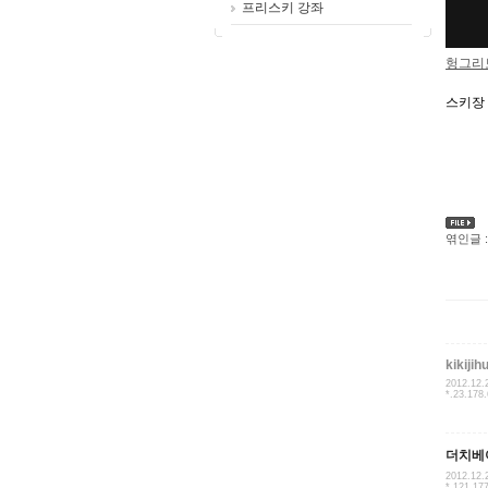
프리스키 강좌
헝그리
스키장
엮인글 :
kikijih
2012.12.
*.23.178
더치베
2012.12.
*.121.17