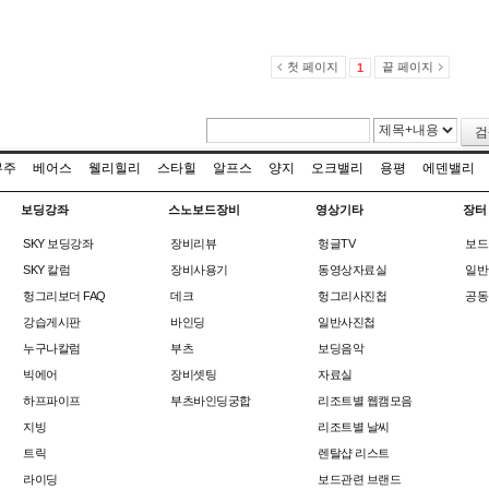
첫 페이지
끝 페이지
1
검
무주
베어스
웰리힐리
스타힐
알프스
양지
오크밸리
용평
에덴밸리
보딩강좌
스노보드장비
영상기타
장터
SKY 보딩강좌
장비리뷰
헝글TV
보드
SKY 칼럼
장비사용기
동영상자료실
일반
헝그리보더 FAQ
데크
헝그리사진첩
공동
강습게시판
바인딩
일반사진첩
누구나칼럼
부츠
보딩음악
빅에어
장비셋팅
자료실
하프파이프
부츠바인딩궁합
리조트별 웹캠모음
지빙
리조트별 날씨
트릭
렌탈샵 리스트
라이딩
보드관련 브랜드