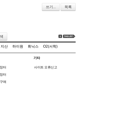
쓰기...
목록
색
지산
하이원
휘닉스
O2(서학)
기타
장터
사이트 오류신고
장터
구매