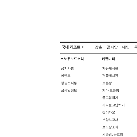
강촌
곤지암
대명
스노우보드소식
커뮤니티
공지사항
자유게시판
이벤트
펀글게시판
헝글소식통
토론방
샵세일정보
기타 토론방
묻고답하기
기타묻고답하기
같이가요
부상보고서
보드장소식
시즌방, 동호회