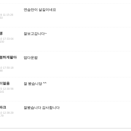
연습만이 살길이네요
24 11:15:26
.33
맹
잘보고갑니다~
10 17:33:04
.150
렴하게팔아
덥다운팝
10 17:50:18
.46
이얼음
잘 봤습니당 ^^
23 12:30:56
.141
파크
잘봤습니다 감사합니다
10 12:38:29
179