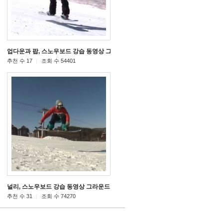
릭
업다운과 팝, 스노우보드 강습 동영상 그라운드 트릭
[11]
[12]
추천 수 17
조회 수 54401
릭
널리, 스노우보드 강습 동영상 그라운드 트릭
[46]
[28]
추천 수 31
조회 수 74270