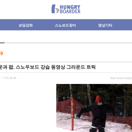
보딩강좌
스노보드장비
영상기타
수
9
과 팝, 스노우보드 강습 동영상 그라운드 트릭
*.173.38.44
http://www.hung