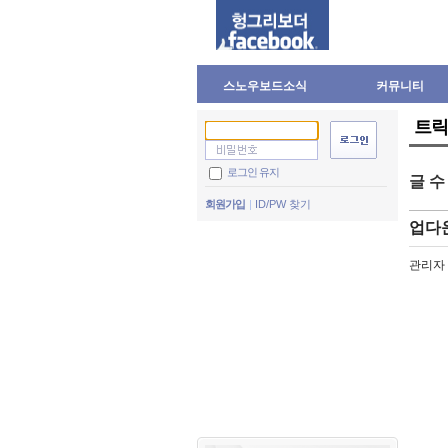
스노우보드소식
커뮤니티
트릭
로그인 유지
글 
회원가입
ID/PW 찾기
업다운
관리자