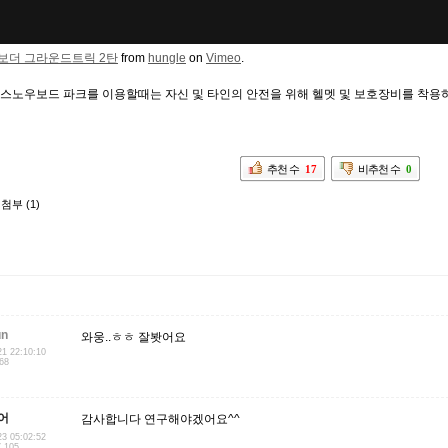
보더 그라운드트릭 2탄
from
hungle
on
Vimeo
.
 스노우보드 파크를 이용할때는 자신 및 타인의 안전을 위해 헬멧 및 보호장비를 착
추천 수
17
비추천 수
0
첨부 (1)
un
와웅..ㅎㅎ 잘봣어요
21 22:10:10
.68
어
감사합니다 연구해야겠어요^^
23 05:02:52
7.105