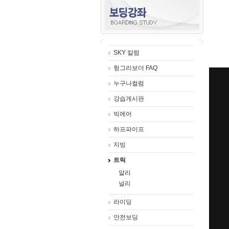
SKY 칼럼
헝그리보더 FAQ
누구나컬럼
강습게시판
빅에어
하프파이프
지빙
트릭
알리
널리
라이딩
안전보딩