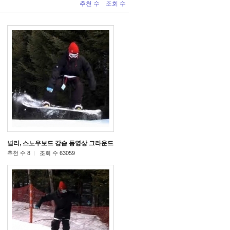
추천 수
조회 수
동영상
널리, 스노우보드 강습 동영상 그라운드 트릭
[31]
[21]
추천 수 8
조회 수 63059