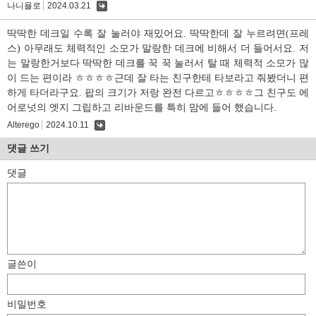
나니욜로
2024.03.21
댓
글
딱딱한 데크일 수록 잘 눌러야 재밌어요. 딱딱한데 잘 누르려면(프레
스) 아무래도 체력적인 소모가 말랑한 데크에 비해서 더 들어서요. 저
는 말랑한거보다 딱딱한 데크를 꾹 꾹 눌러서 탈 때 체력적 소모가 많
이 드는 편이라 ㅎㅎㅎㅎ근데 잘 타는 친구한테 타보라고 줘봤더니 편
하게 타더라구요. 팝의 크기가 저랑 완전 다르고ㅎㅎㅎㅎ그 친구도 에
어로넛의 엣지 그립하고 리바운드를 특히 맘에 들어 했습니다.
Alterego
2024.10.11
댓
글
댓글 쓰기
댓글
글쓴이
비밀번호