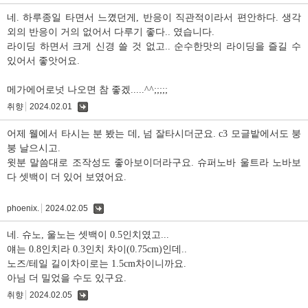
글
네. 하루종일 타면서 느꼈던게, 반응이 직관적이라서 편안하다. 생각
외의 반응이 거의 없어서 다루기 좋다.. 였습니다.
라이딩 하면서 크게 신경 쓸 것 없고.. 순수한맛의 라이딩을 즐길 수
있어서 좋앗어요.
메가에어로넛 나오면 참 좋겠.....^^;;;;;
취향
2024.02.01
댓
글
어제 웰에서 타시는 분 봤는 데, 넘 잘타시더군요. c3 모글밭에서도 붕
붕 날으시고.
윗분 말씀대로 조작성도 좋아보이더라구요. 슈퍼노바 울트라 노바보
다 셋백이 더 있어 보였어요.
phoenix.
2024.02.05
댓
글
네. 슈노, 울노는 셋백이 0.5인치였고...
얘는 0.8인치라 0.3인치 차이(0.75cm)인데..
노즈/테일 길이차이로는 1.5cm차이니까요.
아님 더 밀었을 수도 있구요.
취향
2024.02.05
댓