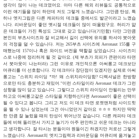
생각이 많이 나는 데크였어요. 아마 다른 해외 리뷰들도 공통적으로
이런 얘기들을 많이 하던데 저도 그렇게 느꼈습니다. 그만큼 탄성, 특
히나 엣지그립은 다른 캐피타의 데크들 중에서도 발군이라고 느꼈습
니다. 리바운딩이 좋던 옛시절 데크들이 많이 떠올랐구요. 허리가 얇
은 데크들이 가진 특성도 그대로 갖고 있습니다(기민함) 다만 그만큼
본인의 부츠사이즈와 잘 비교해서 길이 선택에 유의를 하셔야 붓아웃
의 걱정을 덜 수 있습니다. 저는 265부츠 사이즈에 Aeronaut 155를 구
매했는데 157이나 혹은 와이드 버전을 택할걸 싶었습니다. 사이즈미
스로 나중에 정리하게 될 것 같아요. (제 부츠가 외피가 큰편이라 타면
서 붓아웃이 나는터라) 그런 이유로 개인적으론 아써롱고 데크보단
머큐리를 더 선호합니다. 각 데크마다 장단점이 있겠지만 실제로 아써
롱고는 ”스위치 라이딩 *까! 왜 스위치라이딩함? 디렉셔널은 한방향
으로만 타도 충분하고 재밌어.“이런 스타일이라 Aeronaut 데크가 그런
성향을 많이 담고 있습니다. 그렇다고 스위치 라이딩이 안될리는 만무
하고요 아써롱고같은 스타일을 지향하신다면 Aeronaut이 좋은 선택이
될 수 있다고 봅니다. 그리고 저도 이 데크 타면 로켓맨처럼 사이드힛
을 뛸 수 있나 싶었는데 그건 아니었던거 같아요 ㅎㅎㅎ 하지만 딱딱
한 만큼 잘 눌렀을 때의 탄성이 뛰어난것 같습니다. 다른 캐피타 데크
들에 비해 돌리면서 가지고 놀기가 아주 편안하고 쉬운 데크는 아니라
고 생각합니다. 잘 타시는 분들이야 뭔들이긴 하겠지만 저로선 그렇게
느꼈습니다. Aeronaut의 엣지그립력과 리바운딩을 머큐리에 옮겨놓고