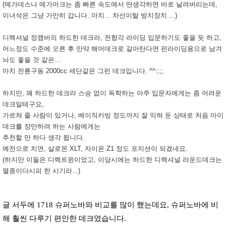
(메가데스나 메가머크는 좀 빠른 속도에서 딴생각하면 바로 날려버리는데,
이녀석은 그냥 가만히 갑니다..마치... 차선이탈 방지장치....)
디렉셔널 정캠버의 하드한 데크라, 전향각 라이딩 입문하기도 좋을 듯 하고,
어느정도 수준에 오른 후 만약 해머데크로 갈아탄다면 펀라이딩용으로 남겨
놔도 좋을 것 같은...
마치 전륜구동 2000cc 세단같은 그런 데크입니다. ^^:;;;
하지만, 꽤 하드한 데크라 스승 없이 독학하는 아주 입문자에게는 좀 어려운
데크일테구요,
가르쳐 줄 사람이 있거나, 베이직카빙 정도까지 잘 익혀 둔 상태로 처음 마이
데크를 장만하려 하는 사람에게는
추천할 만 하다 생각 됩니다.
예전으로 치면, 살로몬 XLT, 자이온 Z1 정도 포지션이 되겠네요.
(하지만 이들은 디렉트윈이었고, 이당시에는 하드한 디렉셔널 라운드데크는
멸종이다시피 한 시기라...)
글 서두에 1718 슈퍼노바와 비교를 많이 했는데요, 슈퍼노바에 비
해 훨씬 다루기 편안한 데크였습니다.