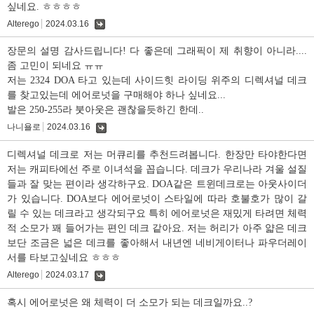
싶네요. ㅎㅎㅎㅎ
Alterego
2024.03.16
댓
글
장문의 설명 감사드립니다! 다 좋은데 그래픽이 제 취향이 아니라....
좀 고민이 되네요 ㅠㅠ
저는 2324 DOA 타고 있는데 사이드힛 라이딩 위주의 디렉셔널 데크
를 찾고있는데 에어로넛을 구매해야 하나 싶네요...
발은 250-255라 붓아웃은 괜찮을듯하긴 한데..
나니욜로
2024.03.16
댓
글
디렉셔널 데크로 저는 머큐리를 추천드려봅니다. 한장만 타야한다면
저는 캐피타에선 주로 이녀석을 꼽습니다. 데크가 우리나라 겨울 설질
들과 잘 맞는 편이라 생각하구요. DOA같은 트윈데크로는 아웃사이더
가 있습니다. DOA보다 에어로넛이 스타일에 따라 호불호가 많이 갈
릴 수 있는 데크라고 생각되구요 특히 에어로넛은 재밌게 타려면 체력
적 소모가 꽤 들어가는 편인 데크 같아요. 저는 허리가 아주 얇은 데크
보단 조금은 넓은 데크를 좋아해서 내년엔 네비게이터나 파우더레이
서를 타보고싶네요 ㅎㅎㅎ
Alterego
2024.03.17
댓
글
혹시 에어로넛은 왜 체력이 더 소모가 되는 데크일까요..?