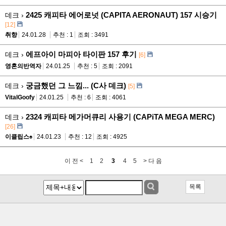
2425 캐피타 에어로넛 (CAPITA AERONAUT) 157 시승기
데크 ›
[12]
취향
24.01.28
추천 : 1
조회 : 3491
에프아이 마피아 타이판 157 후기
데크 ›
[6]
영혼의반역자
24.01.25
추천 : 5
조회 : 2091
궁금했던 그 느낌... (C사 데크)
데크 ›
[5]
VitalGoofy
24.01.25
추천 : 6
조회 : 4061
2324 캐피타 메가머큐리 사용기 (CAPiTA MEGA MERC)
데크 ›
[26]
이클립스♠
24.01.23
추천 : 12
조회 : 4925
이 전 <
1
2
3
4
5
> 다 음
목록