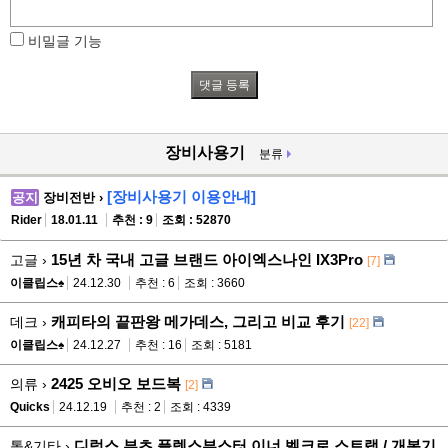
비밀글 기능
장비사용기
분류
[장비사용기 이용안내]
공지
장비전반 ›
Rider
18.01.11
추천 : 9
조회 : 52870
15년 차 국내 고글 브랜드 아이엑스나인 IX3Pro
고글 ›
[7]
이클립스♠
24.12.30
추천 : 6
조회 : 3660
캐피타의 끝판왕 메가데스, 그리고 비교 후기
데크 ›
[22]
이클립스♠
24.12.27
추천 : 16
조회 : 5181
2425 오비오 보드복
의류 ›
[2]
Quicks
24.12.19
추천 : 2
조회 : 4339
디럭스 부츠 플렉스부스터 이너 벨크로 스트랩 / 개봉기
톨&기타 ›