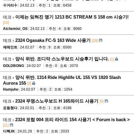
╋거리╋
24.02.13
추천 : 1
조회 : 6458
이제는 잊혀진 명기 1213 BC STREAM S 158 cm 시승기!
데크 ›
[10]
Alchemist_OS
24.02.13
추천 : 4
조회 : 9060
2324 Ogasaka FC-S 163 Wide 사용기
데크 ›
[29]
제레인트
24.02.07
추천 : 9
조회 : 6500
양식 위반. 조디악 스노우보드 시승후기 입니다.
데크 ›
[1]
GOLDBONG
24.02.07
추천 : 0
조회 : 2070
양식 위반. 1314 Ride Highlife UL 155 VS 1920 Slash
데크 ›
Aurora 155
[3]
Hamjuho
24.02.07
추천 : 2
조회 : 1054
2324 무명스노우보드 H 165와이드 사용기
데크 ›
[5]
요동쳤다
24.02.01
추천 : 1
조회 : 4198
2324 포럼 004 프리 라이드 154 사용기 < Forum is back >
데크 ›
[11]
디렉JK
24.01.29
추천 : 2
조회 : 2033