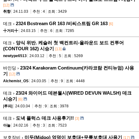
[12]
취향
24.11.03
추천 : 4
조회 : 3429
2324 Bcstream GR 163 /비씨스트림 GR 163
데크 ›
[6]
╋거리╋
24.03.15
추천 : 6
조회 : 7285
양식 위반. 케슬러 첫 백컨트리-올라운드 보드 컨투어
데크 ›
(CONTOUR 162) 시승기
[13]
newtype6513
24.03.12
추천 : 5
조회 : 5269
23/24 Karakoram Continuum(카라코람 컨티뉴엄) 사용
바인딩 ›
기
[12]
Alchemist_OS
24.03.05
추천 : 9
조회 : 4448
23/24 와이어드 데븐월시(WIRED DEVUN WALSH) 데크
데크 ›
시승기
[6]
|루피|
24.03.04
추천 : 9
조회 : 3978
도낵 플럭스 데크 사용후기!!
데크 ›
[3]
아놀
24.02.16
추천 : 3
조회 : 7523
미두(Midoo) 엉덩이 보호대+무릎보호대 사용기
보호장비 ›
[17]