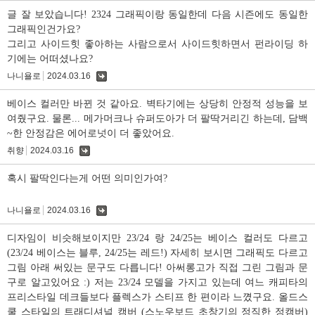
글
글 잘 보았습니다! 2324 그래픽이랑 동일한데 다음 시즌에도 동일한
그래픽인건가요?
그리고 사이드힛 좋아하는 사람으로서 사이드힛하면서 펀라이딩 하
기에는 어떠셨나요?
나니욜로
2024.03.16
댓
글
베이스 컬러만 바뀐 것 같아요. 벽타기에는 상당히 안정적 성능을 보
여줬구요. 물론... 메가머크나 슈퍼도아가 더 팔딱거리긴 하는데, 담백
~한 안정감은 에어로넛이 더 좋았어요.
취향
2024.03.16
댓
글
혹시 팔딱인다는게 어떤 의미인가여?
나니욜로
2024.03.16
댓
글
디자임이 비슷해보이지만 23/24 랑 24/25는 베이스 컬러도 다르고
(23/24 베이스는 블루, 24/25는 레드!) 자세히 보시면 그래픽도 다르고
그림 아래 써있는 문구도 다릅니다! 아써롱고가 직접 그린 그림과 문
구로 알고있어요 :) 저는 23/24 모델을 가지고 있는데 여느 캐피타의
프리스타일 데크들보다 플렉스가 스티프 한 편이라 느꼈구요. 올드스
쿨 스타일의 트래디셔널 캠버 (스노우보드 초창기의 정직한 정캠버)