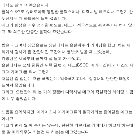
에서도 잘 버텨 주었습니다.
플렉스 6으로 슈퍼도아와 동일한 플렉스이나, 디렉셔널 데크여서 그런지 한
두단계는 더 하드하게 느껴 졌습니다.
데크의 탄성은 매우 정직한 편으로, 데크가 적극적으로 튕겨주거나 하지 않
고, 딱 의도한 만큼만 움직여 주었습니다.
짧은 데크여서 상급슬로프 상단에서는 슬턴위주의 라이딩을 했고, 하단 내
려가서 경사가 좀 완만해진 구간에서 롱/숏카빙을 해 보았는데,
카빙턴은 시작부터 끝까지 잘 물고 가 주었고,
슬턴에서는 요새 한동안 뒤쪽 플랫 긴 데크(BSOD, 메가데스)나 리버스인 데
크(메가머크)를 타서 그런지
처음엔 감 잡는데 조금 해맸는데, 익숙해지고나니 정캠버의 탄탄한 테일이
느껴져 좋았습니다.
그리고, 오랜만에 타 본 거의 정캠버 디렉셔널 데크의 직설적인 라이딩 느낌
이 너무 좋았습니다.
느낌을 요약하자면, 메가데스나 메가머크류의 팔딱거리는 활어같은 데크는
아니고,
데크가
먼저 뭘 해 주지는 않는데, 탄탄한 기본기로 라이더가 하고자 하는대
로 잘 따라와주(시키는건 다 하는)는 데크였습니다.