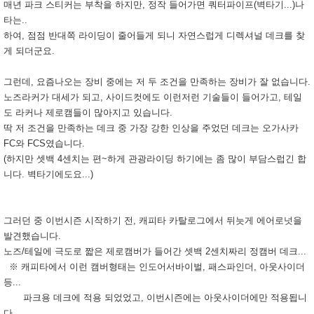
매년 파크 스티커는 부착을 하지만, 정작 들어가면 쿼터파이프(벽타기...)나
타는..
하여, 점점 반대쪽 라이딩이 줄어들게 되니 자연스럽게 디렉셔널 데크를 찾
게 되더군요.
그런데, 요즘나오는 장비 중에는 저 두 조건을 만족하는 장비가 잘 없습니다.
노즈라커가 대세가 되고, 사이드컷에도 이런저런 기술들이 들어가고, 테일
도 라커나 제로캠들이 많아지고 있습니다.
딱 저 조건을 만족하는 데크 중 가장 강한 인상을 주었던 데크는 오가사카
FC와 FCS였습니다.
(하지만 셋백 4센치는 편~하게 관광라이딩 하기에는 좀 많이 부담스럽긴 합
니다. 벽타기에도요...)
그러던 중 이번시즌 시작하기 전, 캐피타 카탈로그에서 뒤늣게 에어로넛을
발견했습니다.
노즈/테일에 극도로 짧은 제로캠버가 들어간 셋백 2센치짜리 정캠버 데크...
※ 캐피타에서 이런 캠버형태는 인도어서바이벌, 패스파인더, 아웃사이더
등...
파크용 데크에 적용 되었었고, 이번시즌에는 아웃사이더에만 적용됩니
다.