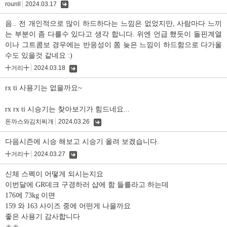
rounll
2024.03.17
댓
글
음.. 전 개인적으로 많이 하드하다는 느낌은 없었지만, 사람마다 느끼
는 부분이 좀 다를수 있다고 생각 합니다. 위엔 언급 했듯이 돌핀계열
이나 그트콤보 경우에는 반응성이 쫌 늦은 느낌이 하드함으로 다가올
수도 있을것 같네요 :)
╋거리╋
2024.03.18
댓
글
rx ti 사용기는 없을까요~
rx rx ti 시승기는 찾아보기가 힘드네요...
돈까스와김치찌개
2024.03.26
댓
글
다음시즌에 시승 해보고 시승기 올려 보겠습니다.
╋거리╋
2024.03.27
댓
글
신체 스펙이 어떻게 되시는지요
이번달에 GR데크 구경하러 샵에 함 들를라고 하는데
176에 73kg 이면
159 와 163 사이즈 중에 어떤게 나을까요
좋은 사용기 감사합니다