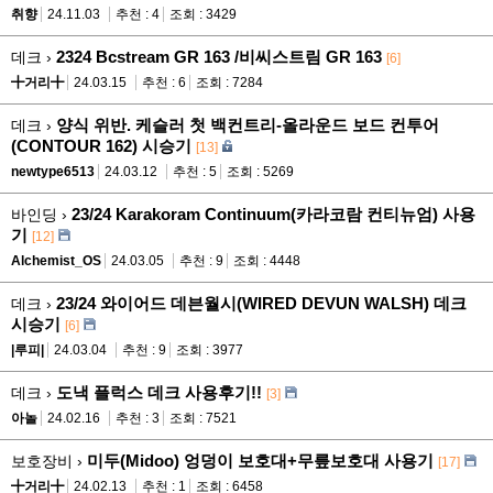
취향
24.11.03
추천 : 4
조회 : 3429
2324 Bcstream GR 163 /비씨스트림 GR 163
데크 ›
[6]
╋거리╋
24.03.15
추천 : 6
조회 : 7284
양식 위반. 케슬러 첫 백컨트리-올라운드 보드 컨투어
데크 ›
(CONTOUR 162) 시승기
[13]
newtype6513
24.03.12
추천 : 5
조회 : 5269
23/24 Karakoram Continuum(카라코람 컨티뉴엄) 사용
바인딩 ›
기
[12]
Alchemist_OS
24.03.05
추천 : 9
조회 : 4448
23/24 와이어드 데븐월시(WIRED DEVUN WALSH) 데크
데크 ›
시승기
[6]
|루피|
24.03.04
추천 : 9
조회 : 3977
도낵 플럭스 데크 사용후기!!
데크 ›
[3]
아놀
24.02.16
추천 : 3
조회 : 7521
미두(Midoo) 엉덩이 보호대+무릎보호대 사용기
보호장비 ›
[17]
╋거리╋
24.02.13
추천 : 1
조회 : 6458