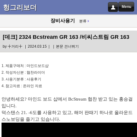
헝그리보더
Menu
장비사용기
분류
[데크]
2324 Bcstream GR 163 /비씨스트림 GR 163
by
╋거리╋
| 2024.03.15 |
|
본문 건너뛰기
1.
제품구매처
:
마인드보드샵
2.
작성자신분
:
협찬라이더
3.
사용기분류
:
사용후기
4.
참고자료
:
온라인 자료
안녕하세요
?
마인드 보드 샵에서
BcStream
협찬 받고 있는 홍승걸
입니다
.
덕스탠스
21. -6
도를 사용하고 있고
,
해머 판때기 하나로 올라운드
스노보딩을 즐기고 있습니다
.