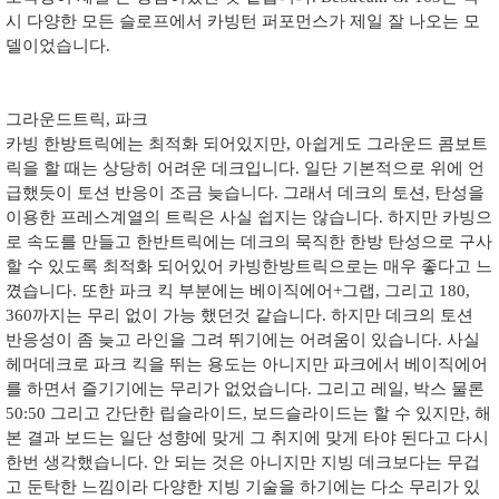
시 다양한 모든 슬로프에서 카빙턴 퍼포먼스가 제일 잘 나오는 모
델이었습니다
.
그라운드트릭
,
파크
카빙 한방트릭에는 최적화 되어있지만
,
아쉽게도 그라운드 콤보트
릭을 할 때는 상당히 어려운 데크입니다
.
일단 기본적으로 위에 언
급했듯이 토션 반응이 조금 늦습니다
.
그래서 데크의 토션
,
탄성을
이용한 프레스계열의 트릭은 사실 쉽지는 않습니다
.
하지만 카빙으
로 속도를 만들고 한반트릭에는 데크의 묵직한 한방 탄성으로 구사
할 수 있도록 최적화 되어있어 카빙한방트릭으로는 매우 좋다고 느
꼈습니다
.
또한 파크 킥 부분에는 베이직에어
+
그랩
,
그리고
180,
360
까지는 무리 없이 가능 했던것 같습니다
.
하지만 데크의 토션
반응성이 좀 늦고 라인을 그려 뛰기에는 어려움이 있습니다
.
사실
헤머데크로 파크 킥을 뛰는 용도는 아니지만 파크에서 베이직에어
를 하면서 즐기기에는 무리가 없었습니다
.
그리고 레일
,
박스 물론
50:50
그리고 간단한 립슬라이드
,
보드슬라이드는 할 수 있지만
,
해
본 결과 보드는 일단 성향에 맞게 그 취지에 맞게 타야 된다고 다시
한번 생각했습니다
.
안 되는 것은 아니지만 지빙 데크보다는 무겁
고 둔탁한 느낌이라 다양한 지빙 기술을 하기에는 다소 무리가 있