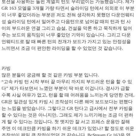
토션을 사용하는 돌핀 계열의 턴도 무리없이는 가능했습니다
.
제가
GR 163
모델을
3
개월 가량 타면서 슬라이딩 턴에서 의외로 이 부분
이 너무 좋았더라는 부분은 저도 전혀 생각하지 못했던 다운언웨티
성 슬라이딩 턴에서 밀어주고 다음턴으로 넘어갈 때의 턴과 턴 사
이의 부드러운 연결 그리고 습설
,
건설을 막론 하고 묵직하게 밀어
주는 보드의 움직임이 너무 좋았던 기억이 있습니다
.
그리고 다운
언웨티드로 탈 때 빠른 턴의 전개가 보드가 가지고 있는 안정성을
느끼면서 조금 더 편안한 라이딩을 할 수 있었던 것 같습니다
.
카빙
많은 분들이 궁금해 할 것 같은 카빙 부분 입니다
.
“고속 카빙 턴 시작 부터 끝 마무리 까지의 부드러운 턴을 할 수 있
다” 제가 타보면서 느꼈던 부분이 딱 바로 이겁니다
.
경사가 급할
수록 사실 여유가 없고
,
턴을 할 때 어려움을 느끼는게 당연한 건데
,
GR
은 일관성 있게 카빙 시 조작성이 다른 해머 보드보다는 편했다
는 느낌을 받았습니다
.
그렇다고
GR
탄다고 급사에서 전부 카빙을
할 수 있다는 것은 아니지만
,
그래도 제가 느끼기에는 조금 더 편하
게 탈 수 있다는 것입니다
.
첫 엣지만 잘 서고 프레스 운용만 잘해
주면 이 데크만큼 카빙을 하기 쉬운 데크가 있었나
?
할 정도로 쉬운
조작성이 제일 큰 장점이었던 것 같습니다
. BcStream Gr 163
은 역