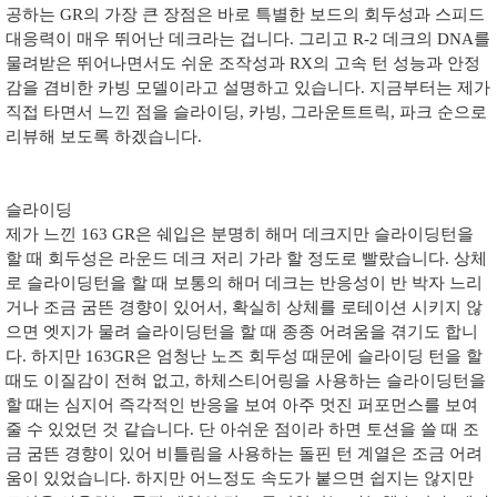
공하는
GR
의 가장 큰 장점은 바로 특별한 보드의 회두성과 스피드
대응력이 매우 뛰어난 데크라는 겁니다
.
그리고
R-2
데크의
DNA
를
물려받은 뛰어나면서도 쉬운 조작성과
RX
의 고속 턴 성능과 안정
감을 겸비한 카빙 모델이라고 설명하고 있습니다
.
지금부터는 제가
직접 타면서 느낀 점을 슬라이딩
,
카빙
,
그라운트트릭
,
파크 순으로
리뷰해 보도록 하겠습니다
.
슬라이딩
제가 느낀
163 GR
은 쉐입은 분명히 해머 데크지만 슬라이딩턴을
할 때 회두성은 라운드 데크 저리 가라 할 정도로 빨랐습니다
.
상체
로 슬라이딩턴을 할 때 보통의 해머 데크는 반응성이 반 박자 느리
거나 조금 굼뜬 경향이 있어서
,
확실히 상체를 로테이션 시키지 않
으면 엣지가 물려 슬라이딩턴을 할 때 종종 어려움을 겪기도 합니
다
.
하지만
163GR
은 엄청난 노즈 회두성 때문에 슬라이딩 턴을 할
때도 이질감이 전혀 없고
,
하체스티어링을 사용하는 슬라이딩턴을
할 때는 심지어 즉각적인 반응을 보여 아주 멋진 퍼포먼스를 보여
줄 수 있었던 것 같습니다
.
단 아쉬운 점이라 하면 토션을 쓸 때 조
금 굼뜬 경향이 있어 비틀림을 사용하는 돌핀 턴 계열은 조금 어려
움이 있었습니다
.
하지만 어느정도 속도가 붙으면 쉽지는 않지만