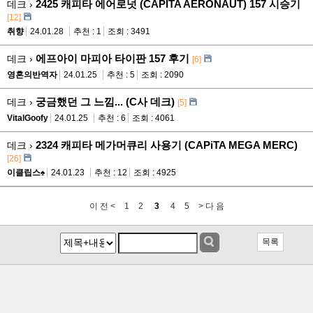
2425 캐피타 에어로넛 (CAPITA AERONAUT) 157 시승기
데크 ›
[12]
취향
24.01.28
추천 : 1
조회 : 3491
에프아이 마피아 타이판 157 후기
데크 ›
[6]
영혼의반역자
24.01.25
추천 : 5
조회 : 2090
궁금했던 그 느낌... (C사 데크)
데크 ›
[5]
VitalGoofy
24.01.25
추천 : 6
조회 : 4061
2324 캐피타 메가머큐리 사용기 (CAPiTA MEGA MERC)
데크 ›
[26]
이클립스♠
24.01.23
추천 : 12
조회 : 4925
이 전 <
1
2
3
4
5
> 다 음
목록