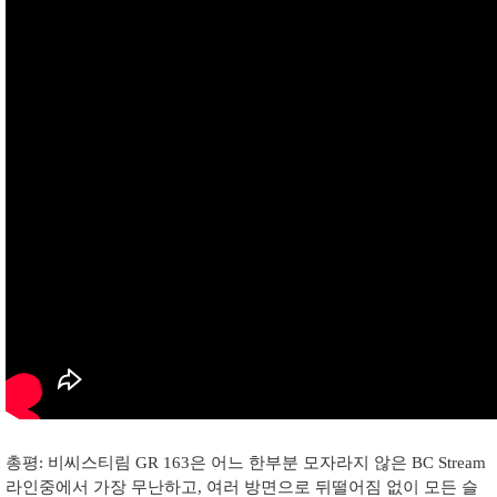
총평
:
비씨스티림
GR 163
은 어느 한부분 모자라지 않은
BC Stream
라인중에서 가장 무난하고
,
여러 방면으로 뒤떨어짐 없이 모든 슬