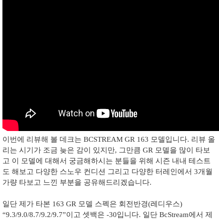
이번에 리뷰해 볼 데크는
BCSTREAM GR 163
모델입니다
.
리뷰 올
리는 시기가 조금 늦은 감이 있지만
,
그만큼
GR
모델을 많이 타보
고 이 모델에 대해서 궁금해하시는 분들을 위해 시즌 내내 테스트
도 해보고 다양한 스노우 컨디션 그리고 다양한 터레인에서
3
개월
가량 타보고 느낀 부분을 공유해드리겠습니다
.
일단 제가 타본
163 GR
모델 스펙은 회전반경
(
레디우스
)
“9.3/9.0/8.7/9.2/9.7”
이고 셋백은
-30
입니다
.
일단
BcStream
에서 제