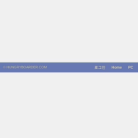
© HUNGRYBOARDER.COM
로그인
Home
PC