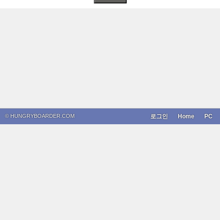
© HUNGRYBOARDER.COM
로그인
Home
PC