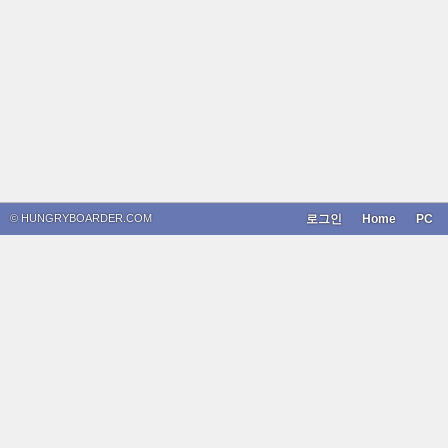
© HUNGRYBOARDER.COM
로그인
Home
PC