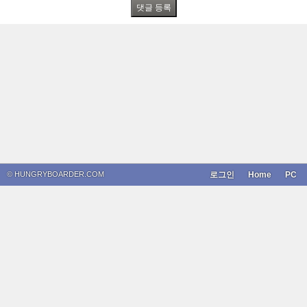
© HUNGRYBOARDER.COM
로그인
Home
PC