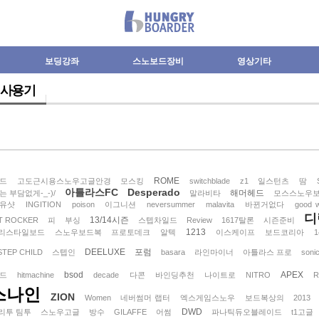
보딩강좌
스노보드장비
영상기타
사용기
ROME
드
고도근시용스노우고글안경
모스킹
switchblade
z1
일스턴츠
땀
아틀라스FC
Desperado
해머헤드
 부담없게-_-)/
말라비타
모스스노우
유샷
INGITION
poison
이그니션
neversummer
malavita
바뀐거없다
good 
디
13/14시즌
T ROCKER
피
부싱
스텝차일드
Review
1617탈론
시즌준비
1213
리스타일보드
스노우보드복
프로토데크
알텍
이스케이프
보드코리아
1
DEELUXE
포럼
 STEP CHILD
스텝인
basara
라인마이너
아틀라스 프로
soni
bsod
APEX
드
hitmachine
decade
다콘
바인딩추천
나이트로
NITRO
스나인
ZION
Women
네버썸머 랩터
엑스게임스노우
보드복상의
2013
DWD
리투 팀투
스노우고글
방수
GILAFFE
어썸
파나틱듀오블레이드
t1고글