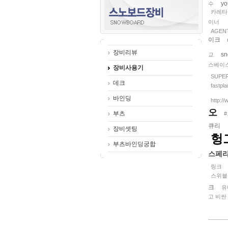
yo
수
카레타
이너
AGEN
이크
장비리뷰
sn
교
스베이
장비사용기
SUPE
데크
fastpla
바인딩
http:/
오
부츠
큐리
장비셋팅
헝
부츠바인딩궁합
스페
링크
스위블
크
유
고 비싼