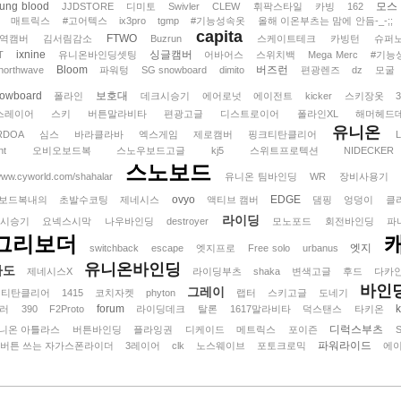
ung blood
모스
JJDSTORE
디미토
Swivler
CLEW
휘팍스타일
카빙
162
매트릭스
#고어텍스
ix3pro
tgmp
#기능성속옷
올해 이온부츠는 맘에 안듬-_-;;
capita
FTWO
역캠버
김서림감소
Buzrun
스케이트테크
카빙턴
슈퍼
ixnine
싱글캠버
T
유니온바인딩셋팅
어바어스
스위치백
Mega Merc
#기능
Bloom
버즈런
northwave
파워텅
SG snowboard
dimito
편광렌즈
dz
모굴
owboard
보호대
폴라인
데크시승기
에어로넛
에이전트
kicker
스키장옷
스레이어
스키
버튼말라비타
편광고글
디스트로이어
폴라인XL
해머헤드
유니온
RDOA
심스
바라클라바
엑스게임
제로캠버
핑크티탄클리어
nt
오비오보드복
스노우보드고글
kj5
스위트프로텍션
NIDECKER
스노보드
/www.cyworld.com/shahalar
유니온 팀바인딩
WR
장비사용기
ovyo
EDGE
#보드복내의
초발수코팅
제네시스
액티브 캠버
댐핑
엉덩이
클
라이딩
시승기
요넥스시막
나우바인딩
destroyer
모노포드
회전바인딩
파
그리보더
엣지
switchback
escape
엣지프로
Free solo
urbanus
유니온바인딩
라도
제네시스X
라이딩부츠
shaka
변색고글
후드
다카
바인
그레이
티탄클리어
1415
코치자켓
phyton
랩터
스키고글
도네기
forum
러
390
F2Proto
라이딩데크
탈론
1617말라비타
덕스탠스
타키온
디럭스부츠
니온 아틀라스
버튼바인딩
플라잉권
디케이드
메트릭스
포이즌
파워라이드
 버튼 쓰는 자가스폰라이더
3레이어
clk
노스웨이브
포토크로믹
에