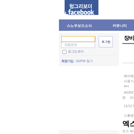
스노우보드소식
커뮤니티
장비
로그인 유지
회원가입
ID/PW 찾기
헤머헤
사용기는
acc
AGEN
본
프
11/12
스통밴
엑
포스 써