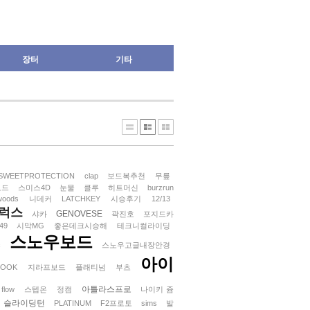
장터
기타
SWEETPROTECTION
clap
보드복추천
무릎
보드
스미스4D
눈물
클루
히트머신
burzrun
woods
니데커
LATCHKEY
시승후기
12/13
럭스
GENOVESE
샤카
곽진호
포지드카
49
시막MG
좋은데크시승해
테크니컬라이딩
스노우보드
c
스노우고글내장안경
아이
ROOK
지라프보드
플래티넘
부츠
아틀라스프로
flow
스텝온
정캠
나이키 쥼
슬라이딩턴
PLATINUM
F2프로토
sims
발