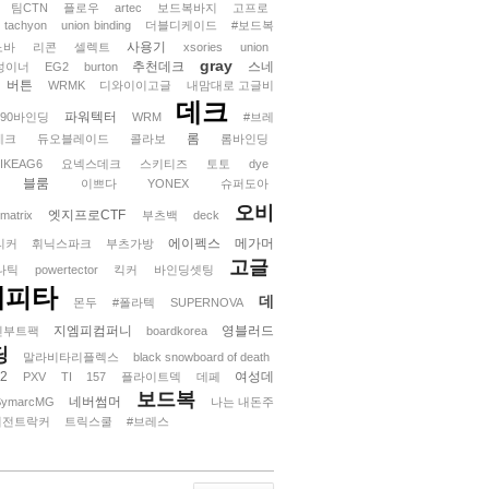
팀CTN
플로우
artec
보드복바지
고프로
tachyon
union binding
더블디케이드
#보드복
사용기
노바
리콘
셀렉트
xsories
union
gray
추천데크
스네
성이너
EG2
burton
버튼
WRMK
디와이이고글
내맘대로 고글비
데크
파워텍터
390바인딩
WRM
#브레
롬
데크
듀오블레이드
콜라보
롬바인딩
LIKEAG6
요넥스데크
스키티즈
토토
dye
블룸
이쁘다
YONEX
슈퍼도아
오비
엣지프로CTF
matrix
부츠백
deck
에이펙스
메가머
리커
휘닉스파크
부츠가방
고글
나틱
powertector
킥커
바인딩셋팅
캐피타
데
몬두
#폴라텍
SUPERNOVA
지엠피컴퍼니
영블러드
인부트팩
boardkorea
딩
말라비타리플렉스
black snowboard of death
k2
여성데
PXV
TI
157
플라이트덱
데페
보드복
네버썸머
SymarcMG
나는 내돈주
이전트락커
트릭스쿨
#브레스