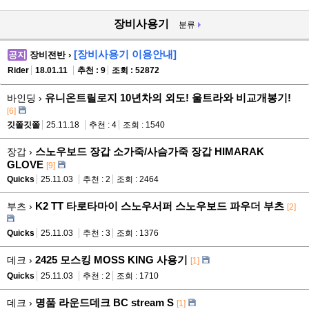
장비사용기
분류
[장비사용기 이용안내]
공지
장비전반 ›
Rider
18.01.11
추천 : 9
조회 : 52872
유니온트릴로지 10년차의 외도! 울트라와 비교개봉기!
바인딩 ›
[6]
깃쫄깃쫄
25.11.18
추천 : 4
조회 : 1540
스노우보드 장갑 소가죽/사슴가죽 장갑 HIMARAK
장갑 ›
GLOVE
[9]
Quicks
25.11.03
추천 : 2
조회 : 2464
K2 TT 타로타마이 스노우서퍼 스노우보드 파우더 부츠
부츠 ›
[2]
Quicks
25.11.03
추천 : 3
조회 : 1376
2425 모스킹 MOSS KING 사용기
데크 ›
[1]
Quicks
25.11.03
추천 : 2
조회 : 1710
명품 라운드데크 BC stream S
데크 ›
[1]