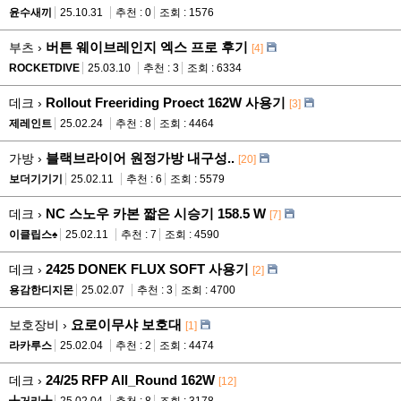
윤수새끼
25.10.31
추천 : 0
조회 : 1576
버튼 웨이브레인지 엑스 프로 후기
부츠 ›
[4]
ROCKETDIVE
25.03.10
추천 : 3
조회 : 6334
Rollout Freeriding Proect 162W 사용기
데크 ›
[3]
제레인트
25.02.24
추천 : 8
조회 : 4464
블랙브라이어 원정가방 내구성..
가방 ›
[20]
보더기기기
25.02.11
추천 : 6
조회 : 5579
NC 스노우 카본 짧은 시승기 158.5 W
데크 ›
[7]
이클립스♠
25.02.11
추천 : 7
조회 : 4590
2425 DONEK FLUX SOFT 사용기
데크 ›
[2]
용감한디지몬
25.02.07
추천 : 3
조회 : 4700
요로이무샤 보호대
보호장비 ›
[1]
라카루스
25.02.04
추천 : 2
조회 : 4474
24/25 RFP All_Round 162W
데크 ›
[12]
╋거리╋
25.02.04
추천 : 8
조회 : 3178