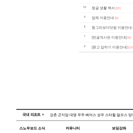
10
헝글 생활 백서
[21]
9
업체 이용안내
[5]
8
헝그리보더닷컴 이용안내
7
[펀글게시판 이용안내]
[3]
6
[묻고 답하기 이용안내]
[11
강촌
곤지암
대명
무주
베어스
성우
스타힐
알프스
양
스노우보드 소식
커뮤니티
보딩강좌