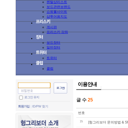
렌탈샵리스트
보드관련브랜드
쇼핑몰사이트
샵투어용지도
게시판
프리스키 강좌
보드장터
일반장터
트위터
클럽
이용안내
로그인 유지
글 수
25
회원가입
ID/PW 찾기
번호
25
[헝그리보더 문의방법 & SN