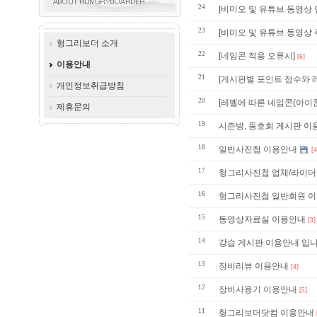
24
[비미오 및 유튜브 동영상 업
23
[비미오 및 유튜브 동영상 주
헝그리보더 소개
22
[네임콘 적용 오류시]
[6]
이용안내
21
[게시판별 포인트 점수와 
개인정보취급방침
20
[레벨에 따른 네임콘(아이콘
제휴문의
19
시즌방, 동호회 게시판 이용안내 
18
일반사진첩 이용안내
[4
17
헝그리사진첩 업체/라이더
16
헝그리사진첩 일반회원 
15
동영상자료실 이용안내
[3]
14
강습 게시판 이용안내 입니
13
장비리뷰 이용안내
[4]
12
장비사용기 이용안내
[5]
11
헝그리보더닷컴 이용안내