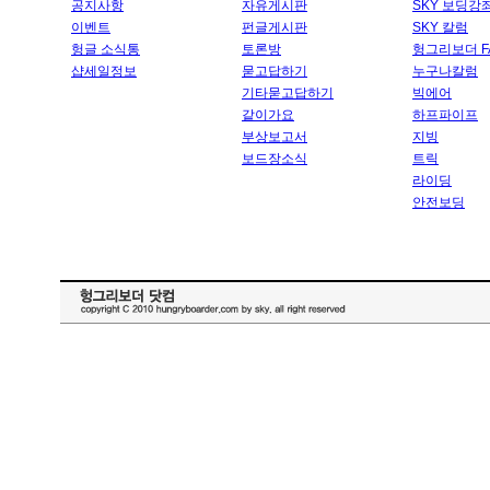
공지사항
자유게시판
SKY 보딩강
이벤트
펀글게시판
SKY 칼럼
헝글 소식통
토론방
헝그리보더 F
샵세일정보
묻고답하기
누구나칼럼
기타묻고답하기
빅에어
같이가요
하프파이프
부상보고서
지빙
보드장소식
트릭
라이딩
안전보딩