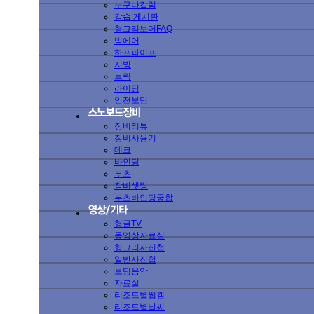
누구나칼럼
강습 게시판
헝그리보더FAQ
빅에어
하프파이프
지빙
트릭
라이딩
안전보딩
장비리뷰
장비사용기
데크
바인딩
부츠
장비셋팅
부츠바인딩궁합
헝글TV
동영상자료실
헝그리사진첩
일반사진첩
보딩음악
자료실
리조트별웹캠
리조트별날씨