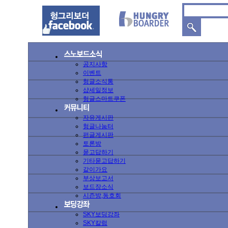
공지사항
이벤트
헝글소식통
샵세일정보
헝글스마트쿠폰
자유게시판
헝글나눔터
펀글게시판
토론방
묻고답하기
기타묻고답하기
같이가요
부상보고서
보드장소식
시즌방,동호회
SKY보딩강좌
SKY칼럼