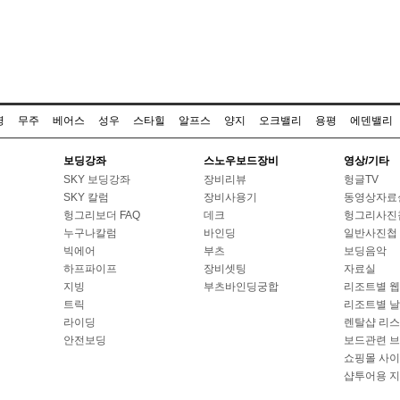
명
무주
베어스
성우
스타힐
알프스
양지
오크밸리
용평
에덴밸리
보딩강좌
스노우보드장비
영상/기타
SKY 보딩강좌
장비리뷰
헝글TV
SKY 칼럼
장비사용기
동영상자료
헝그리보더 FAQ
데크
헝그리사진
누구나칼럼
바인딩
일반사진첩
빅에어
부츠
보딩음악
하프파이프
장비셋팅
자료실
지빙
부츠바인딩궁합
리조트별 
트릭
리조트별 
라이딩
렌탈샵 리
안전보딩
보드관련 
쇼핑몰 사
샵투어용 