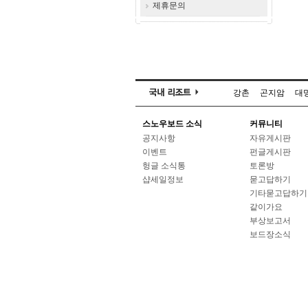
제휴문의
강촌
곤지암
대
스노우보드 소식
커뮤니티
공지사항
자유게시판
이벤트
펀글게시판
헝글 소식통
토론방
샵세일정보
묻고답하기
기타묻고답하기
같이가요
부상보고서
보드장소식