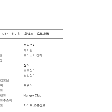
지산
하이원
휘닉스
O2(서학)
프리스키
게시판
실
프리스키 강좌
첩
장터
보드장터
일반장터
웹캠모음
날씨
트위터
스트
브랜드
Hungry Club
이트주소록
지도
사이트 오류신고