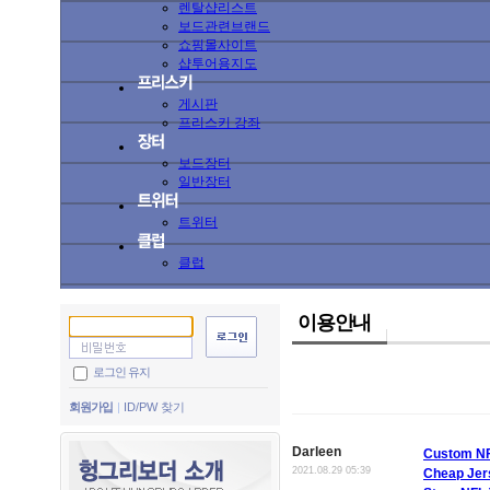
렌탈샵리스트
보드관련브랜드
쇼핑몰사이트
샵투어용지도
게시판
프리스키 강좌
보드장터
일반장터
트위터
클럽
이용안내
로그인 유지
회원가입
ID/PW 찾기
Darleen
Custom NF
2021.08.29 05:39
Cheap Jer