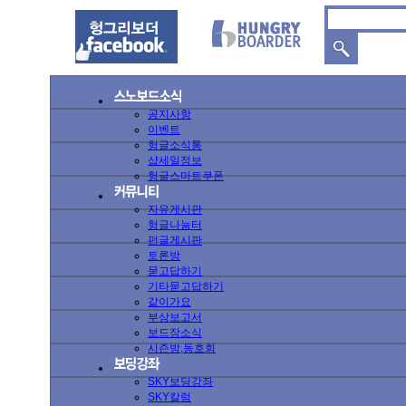
공지사항
이벤트
헝글소식통
샵세일정보
헝글스마트쿠폰
자유게시판
헝글나눔터
펀글게시판
토론방
묻고답하기
기타묻고답하기
같이가요
부상보고서
보드장소식
시즌방,동호회
SKY보딩강좌
SKY칼럼