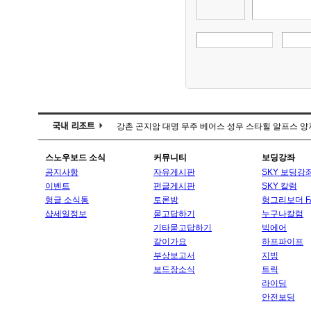
강촌
곤지암
대명
무주
베어스
성우
스타힐
알프스
양
스노우보드 소식
커뮤니티
보딩강좌
공지사항
자유게시판
SKY 보딩강
이벤트
펀글게시판
SKY 칼럼
헝글 소식통
토론방
헝그리보더 F
샵세일정보
묻고답하기
누구나칼럼
기타묻고답하기
빅에어
같이가요
하프파이프
부상보고서
지빙
보드장소식
트릭
라이딩
안전보딩