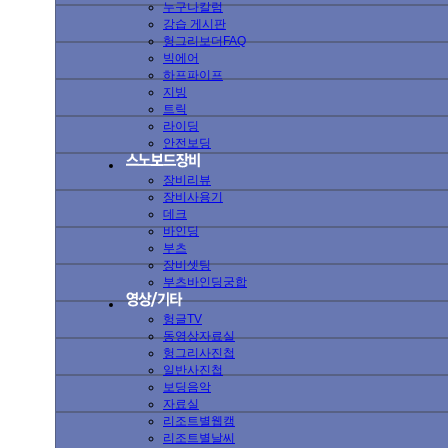
누구나칼럼
강습 게시판
헝그리보더FAQ
빅에어
하프파이프
지빙
트릭
라이딩
안전보딩
장비리뷰
장비사용기
데크
바인딩
부츠
장비셋팅
부츠바인딩궁합
헝글TV
동영상자료실
헝그리사진첩
일반사진첩
보딩음악
자료실
리조트별웹캠
리조트별날씨