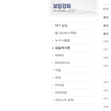
번호
공지
SKY 칼럼
공지
헝그리보더 FAQ
공지
누구나컬럼
3208
강습게시판
3207
빅에어
3206
하프파이프
3205
지빙
»
트릭
3203
라이딩
3202
안전보딩
3201
프리스키 강좌
3200