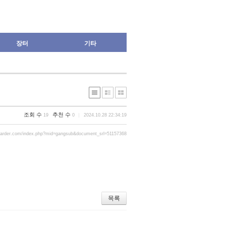
장터
기타
조회 수
추천 수
19
0
2024.10.28 22:34:19
oarder.com/index.php?mid=gangsub&document_srl=51157368
목록