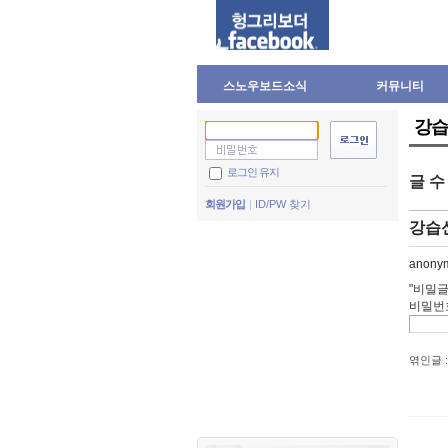
스노우보드소식
커뮤니티
강습
로그인 유지
글 
회원가입
ID/PW 찾기
강습
anony
"비밀글
비밀번
엮인글 :