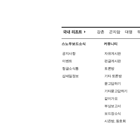
강촌
곤지암
대명
스노우보드소식
커뮤니티
공지사항
자유게시판
이벤트
펀글게시판
헝글소식통
토론방
샵세일정보
기타 토론방
묻고답하기
기타묻고답하기
같이가요
부상보고서
보드장소식
시즌방, 동호회