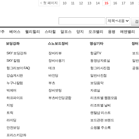
첫 페이지
10
11
12
13
14
15
16
17
18
검
무주
베어스
웰리힐리
스타힐
알프스
양지
오크밸리
용평
에덴밸리
보딩강좌
스노보드장비
영상기타
장터
SKY 보딩강좌
장비리뷰
헝글TV
보드
SKY 칼럼
장비사용기
동영상자료실
일반
헝그리보더 FAQ
데크
헝그리사진첩
공동
강습게시판
바인딩
일반사진첩
누구나칼럼
부츠
보딩음악
빅에어
장비셋팅
자료실
하프파이프
부츠바인딩궁합
리조트별 웹캠모음
지빙
리조트별 날씨
트릭
렌탈샵 리스트
라이딩
보드관련 브랜드
안전보딩
쇼핑몰 주소록
프리스키강좌