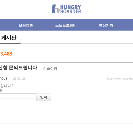
보딩강좌
스노보드장비
영상기타
 게시판
수
3,488
신청 문의드립니다
강습신청
mous
*.118.51.119
http://www.hungryb
입니다."
호
: