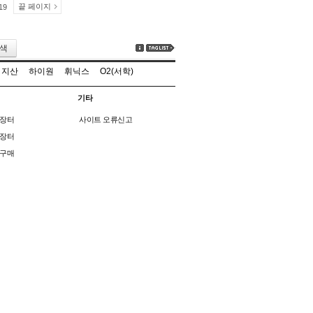
끝 페이지
19
색
지산
하이원
휘닉스
O2(서학)
기타
장터
사이트 오류신고
장터
구매