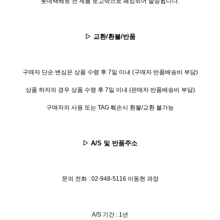
롯데택배로 전 제품 로고박스로 패킹되어 발송됩니다
.
▷
교환
/
환불
/
반품
구매자 단순 변심은 상품 수령 후
7
일 이내
(
구매자 반품배송비 부담
)
상품 하자의 경우 상품 수령 후
7
일 이내
(
판매자 반품배송비 부담
)
구매자의 사용 또는
TAG
훼손시 환불
/
교환 불가능
▷ A/S
및 반품주소
문의 전화
:
02
-
948-5116 이동현
과장
A/S
기간
:
1
년