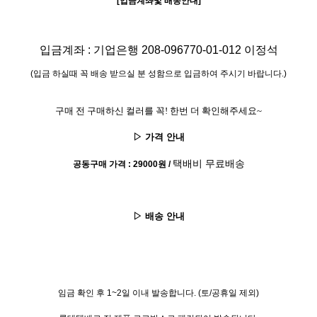
[
입금계좌및 배송안내
]
입금계좌
:
기업은행
208
-
096770
-
01
-
012
이정석
(
입금 하실때 꼭 배송 받으실 분 성함으로 입금하여 주시기 바랍니다
.)
구매 전 구매하신 컬러를
꼭
!
한번 더 확인해주세요
~
▷
가격 안내
택배비 무료배송
공동구매 가격
: 290
00원
/
▷
배송 안내
임금 확인 후 1~
2
일 이내 발송합니다
. (
토
/
공휴일 제외
)