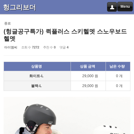
헝그리보더
Menu
Sketchbook5, 스케치북5
종료
(헝글공구특가) 퀵플러스 스키헬멧 스노우보드
헬멧
아이엠씨
조회 수
7272
추천 수
0
댓글
4
Sketchbook5, 스케치북5
상품명
상품 금액
남은 수량
화이트-L
29,000 원
0 개
블랙-L
29,000 원
0 개