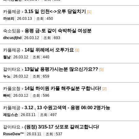
3.15 일 인천<->오투 당일치기
카풀제공 ›
[1]
까브리
26.03.13
조회 : 450
용평 금-토 같이 숙박하실 여성분
숙소있음 ›
dhcusjfjhd
26.03.12
조회 : 693
14일 위례에서 오투가요
카풀제공 ›
[1]
쩔남
26.03.12
조회 : 440
13일날 용평가시는분 많으신가요??
같이타요 ›
[5]
누노
26.03.12
조회 : 659
14일 하이원 카풀 해주실분 구합니다!
카풀요청 ›
[2]
빠비
26.03.12
조회 : 596
3.12 , 13 수원고색역 - 용평 06:00 2명가능
카풀제공 ›
제임스손
26.03.11
조회 : 497
(원정) 3/15-17 삿포로 갈려고합니다/
같이타요 ›
RoseDew™
26.03.11
조회 : 537