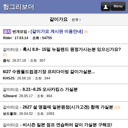
헝그리보더
Menu
같이가요
분류
[같이가요 게시판 이용안내]
공지
번개모임 ›
[9]
Rider
17.03.14
조회 : 54755
혹시 8.8~ 15일 뉴질랜드 원정가시는분 있으신가요?
같이타요 ›
[2]
쥼식
26.07.19
조회 : 307
6/27 수원월드컵경기장 프리다이빙 같이가실분...
KHSJS
26.06.10
조회 : 344
8.21~8.25 오사카킹스 가실분
같이타요 ›
S2board
26.05.17
조회 : 464
2627 설 명절에 일본원정(시가고겐) 함께 가실분
같이타요 ›
[10]
보드좋와
26.04.02
조회 : 1093
비시즌 일본 점프 연습하러 같이 가실분 구해요!
같이타요 ›