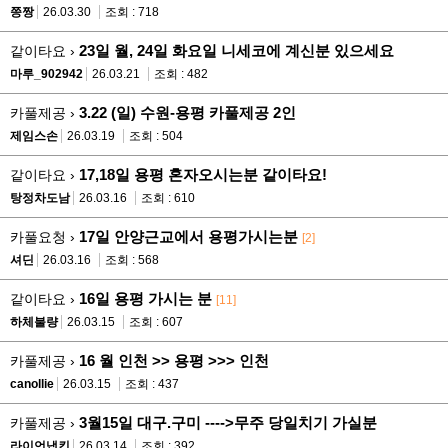
쯩짱
26.03.30
조회 : 718
23일 월, 24일 화요일 니세코에 계신분 있으세요
같이타요 ›
마루_902942
26.03.21
조회 : 482
3.22 (일) 수원-용평 카풀제공 2인
카풀제공 ›
제임스손
26.03.19
조회 : 504
17,18일 용평 혼자오시는분 같이타요!
같이타요 ›
탕정차도남
26.03.16
조회 : 610
17일 안양근교에서 용평가시는분
카풀요청 ›
[2]
셔딘
26.03.16
조회 : 568
16일 용평 가시는 분
같이타요 ›
[11]
하체불량
26.03.15
조회 : 607
16 월 인천 >> 용평 >>> 인천
카풀제공 ›
canollie
26.03.15
조회 : 437
3월15일 대구.구미 ---->무주 당일치기 가실분
카풀제공 ›
라이언냅킨
26.03.14
조회 : 392