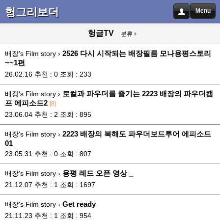
헝그리보더
Menu
헝글TV
분류
2526 다시 시작되는 배장필름 모나용평스토리
배장's Film story ›
~~1편
26.02.16
추천 : 0
조회 : 233
로컬과 파우더를 즐기는 2223 배장의 파우더캠
배장's Film story ›
프 에피소드2
[8]
23.06.04
추천 : 2
조회 : 895
2223 배장의 북해도 파우더보드투어 에피소드
배장's Film story ›
01
23.05.31
추천 : 0
조회 : 807
용평 레드 오픈 영상 _
배장's Film story ›
21.12.07
추천 : 1
조회 : 1697
Get ready
배장's Film story ›
21.11.23
추천 : 1
조회 : 954