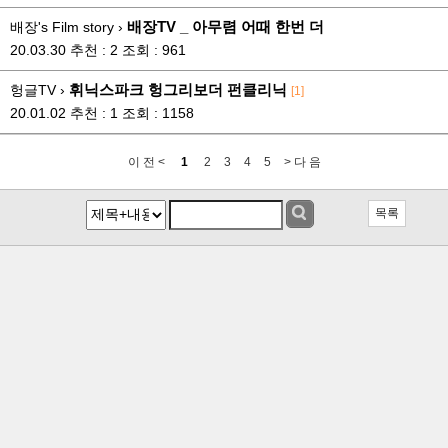
배장TV _ 아무렴 어때 한번 더
배장's Film story ›
20.03.30
추천 : 2
조회 : 961
휘닉스파크 헝그리보더 펀클리닉
헝글TV ›
[1]
20.01.02
추천 : 1
조회 : 1158
이 전 <
1
2
3
4
5
> 다 음
목록