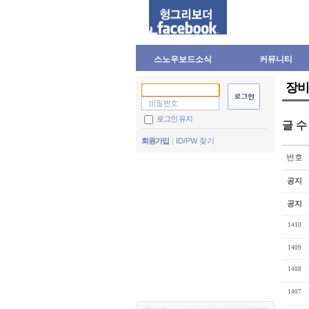
스노우보드소식
커뮤니티
장비
로그인 유지
글 
회원가입
ID/PW 찾기
번호
공지
공지
1410
1409
1408
1407