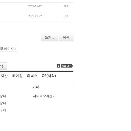
2026-01-22
988
2026-01-22
643
쓰기...
목록
끝 페이지
색
지산
하이원
휘닉스
O2(서학)
기타
장터
사이트 오류신고
장터
구매