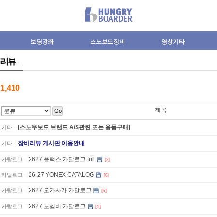
보딩강좌
스노보드장비
영상기타
리뷰
수
1,410
제목
Go
[스노우보드 브랜드 A/S관련 또는 용품구매]
기타
장비리뷰 게시판 이용안내
기타
2627 플럭스 카달로그 full
카탈로그
[3]
26-27 YONEX CATALOG
카탈로그
[6]
2627 오가사카 카달로그
카탈로그
[5]
2627 노벰버 카달로그
카탈로그
[1]