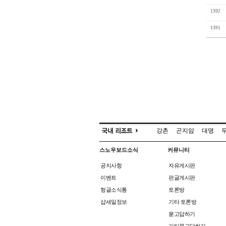
1392
1391
강촌
곤지암
대명
스노우보드소식
커뮤니티
공지사항
자유게시판
이벤트
펀글게시판
헝글소식통
토론방
샵세일정보
기타 토론방
묻고답하기