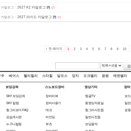
2627 K2 카달로그
카탈로그
[2]
2627 라이드 카달로그
카탈로그
[1]
첫 페이지
1
2
3
4
5
6
7
8
9
10
검
무주
베어스
웰리힐리
스타힐
알프스
양지
오크밸리
용평
에덴밸리
보딩강좌
스노보드장비
영상기타
장터
SKY 보딩강좌
장비리뷰
헝글TV
보드
SKY 칼럼
장비사용기
동영상자료실
일반
헝그리보더 FAQ
데크
헝그리사진첩
공동
강습게시판
바인딩
일반사진첩
누구나칼럼
부츠
보딩음악