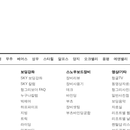
명
무주
베어스
성우
스타힐
알프스
양지
오크밸리
용평
에덴밸리
보딩강좌
스노우보드장비
영상/기타
SKY 보딩강좌
장비리뷰
헝글TV
SKY 칼럼
장비사용기
동영상자료
헝그리보더 FAQ
데크
헝그리사진
누구나칼럼
바인딩
일반사진첩
빅에어
부츠
보딩음악
하프파이프
장비셋팅
자료실
지빙
부츠바인딩궁합
리조트별 
트릭
리조트별 
라이딩
렌탈샵 리