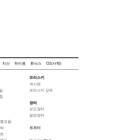
지산
하이원
휘닉스
O2(서학)
프리스키
게시판
실
프리스키 강좌
첩
장터
보드장터
일반장터
웹캠모음
날씨
트위터
스트