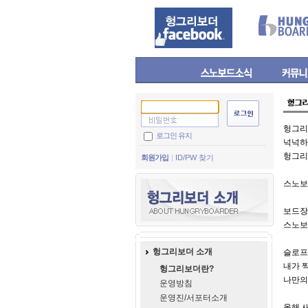
헝그리
로그인 유지
넉넉하
헝그리
회원가입
ID/PW 찾기
스노보
보드장
스노보
헝그리보더 소개
슬로프
내가 
헝그리보더란?
나만의
운영방침
운영진/서포터소개
올해 