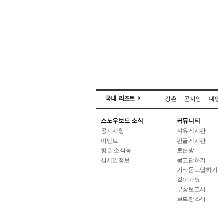
강촌
곤지암
대
스노우보드 소식
커뮤니티
공지사항
자유게시판
이벤트
펀글게시판
헝글 소식통
토론방
샵세일정보
묻고답하기
기타묻고답하기
같이가요
부상보고서
보드장소식