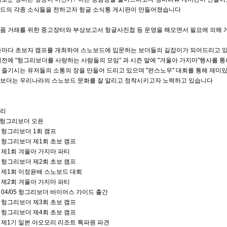
드의 각종 소식들을 전하고자 헝글 소식통 게시판이 만들어졌습니다
품 거래를 위한 중고장터와 부상보고서 헝글사진첩 등 운영을 해오면서 필요에 의해
즌마다 초보자 캠프를 개최하여 스노보드에 입문하는 보더들의 길잡이가 되어드리고 
직전에 "헝그리보더를 사랑하는 사람들의 모임" 과 시즌 말에 "겨울아 가지마"행사를 
 즐기시는 유저들의 소통의 장을 만들어 드리고 있으며 "펀스노우" 대회를 통해 재미
보더는 우리나라의 스노보드 문화를 잘 알리고 정착시키고자 노력하고 있습니다
리
1 헝그리보더 오픈
12 헝그리보더 1회 캠프
12 헝그리보더 제1회 초보 캠프
04 제1회 겨울아 가지마 파티
12 헝그리보더 제2회 초보 캠프
02 제1회 이정윤배 스노보드 대회
04 제2회 겨울아 가지마 파티
08 04/05 헝그리보더 바이어스 가이드 출간
12 헝그리보더 제3회 초보 캠프
12 헝그리보더 제4회 초보 캠프
01 제1기 일본 아오모리 리조트 특파원 파견