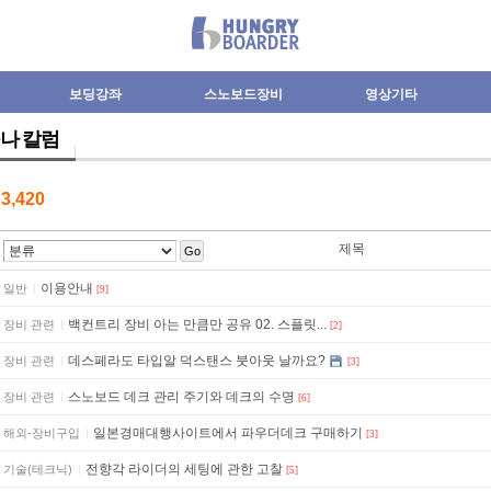
보딩강좌
스노보드장비
영상기타
나 칼럼
수
3,420
제목
Go
이용안내
일반
[9]
백컨트리 장비 아는 만큼만 공유 02. 스플릿...
장비 관련
[2]
데스페라도 타입알 덕스탠스 붓아웃 날까요?
장비 관련
[3]
스노보드 데크 관리 주기와 데크의 수명
장비 관련
[6]
일본경매대행사이트에서 파우더데크 구매하기
해외-장비구입
[3]
전향각 라이더의 세팅에 관한 고찰
기술(테크닉)
[5]