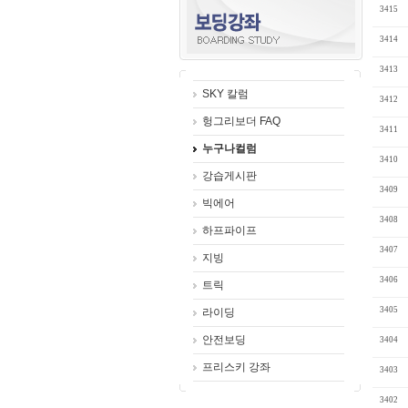
3415
3414
3413
SKY 칼럼
3412
헝그리보더 FAQ
3411
누구나컬럼
3410
강습게시판
3409
빅에어
3408
하프파이프
3407
지빙
3406
트릭
3405
라이딩
안전보딩
3404
프리스키 강좌
3403
3402