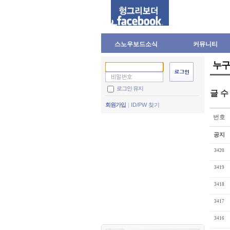
스노우보드소식
커뮤니티
누구
로그인 유지
글 
회원가입
ID/PW 찾기
번호
공지
3420
3419
3418
3417
3416