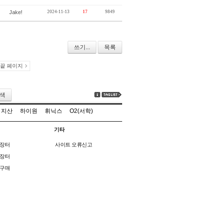
Jake!
2024-11-13
17
9849
쓰기...
목록
끝 페이지
색
지산
하이원
휘닉스
O2(서학)
기타
장터
사이트 오류신고
장터
구매