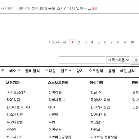
캐나다, 호주 최대 규모 스키장에서 일하는 ...
해외원정
[14]
첫 페이지
1
2
3
4
5
6
7
8
9
10
검
무주
베어스
웰리힐리
스타힐
알프스
양지
오크밸리
용평
에덴밸리
보딩강좌
스노보드장비
영상기타
장터
SKY 보딩강좌
장비리뷰
헝글TV
보드
SKY 칼럼
장비사용기
동영상자료실
일반
헝그리보더 FAQ
데크
헝그리사진첩
공동
강습게시판
바인딩
일반사진첩
누구나칼럼
부츠
보딩음악
빅에어
장비셋팅
자료실
하프파이프
부츠바인딩궁합
리조트별 웹캠모음