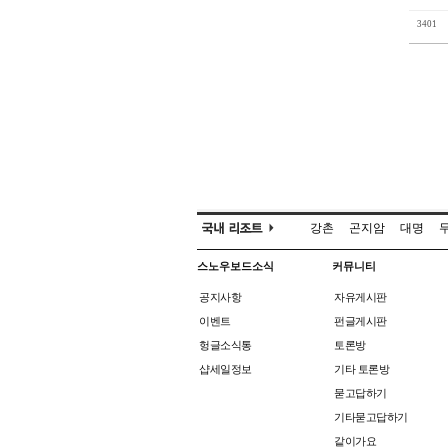
3401
강촌
곤지암
대명
스노우보드소식
커뮤니티
공지사항
자유게시판
이벤트
펀글게시판
헝글소식통
토론방
샵세일정보
기타 토론방
묻고답하기
기타묻고답하기
같이가요