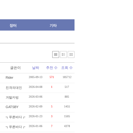
장터
기타
글쓴이
날짜
추천 수
조회 수
Rider
2005-09-13
571
185712
2026-04-08
1
517
진격의대인
2026-03-06
885
겨털카빙
GATSBY
2026-02-09
5
1455
2026-01-23
3
1505
┓푸른바다┏
2026-01-06
7
4378
┓푸른바다┏