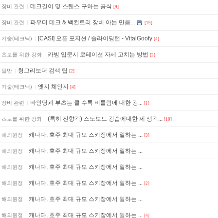
데크길이 및 스탠스 구하는 공식
장비 관련
[9]
파우더 데크 & 백컨트리 장비 아는 만큼...
장비 관련
[19]
[CASI] 오픈 포지션 / 슬라이딩턴 - VitalGoofy
기술(테크닉)
[4]
카빙 입문시 로테이션 자세 고치는 방법
초보를 위한 강좌
[2]
헝그리보더 검색 팁
일반
[2]
엣지 체인지
기술(테크닉)
[4]
바인딩과 부츠는 클 수록 비틀림에 대한 강...
장비 관련
[1]
(특히 전향각) 스노보드 강습에대한 제 생각...
초보를 위한 강좌
[10]
캐나다, 호주 최대 규모 스키장에서 일하는 ...
해외원정
[3]
캐나다, 호주 최대 규모 스키장에서 일하는 ...
해외원정
캐나다, 호주 최대 규모 스키장에서 일하는 ...
해외원정
캐나다, 호주 최대 규모 스키장에서 일하는 ...
해외원정
[2]
캐나다, 호주 최대 규모 스키장에서 일하는 ...
해외원정
캐나다, 호주 최대 규모 스키장에서 일하는 ...
해외원정
[4]