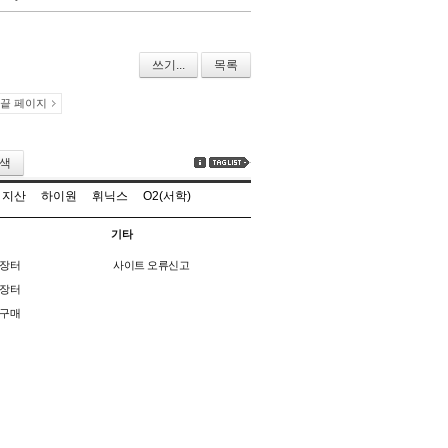
쓰기...
목록
끝 페이지
색
지산
하이원
휘닉스
O2(서학)
기타
장터
사이트 오류신고
장터
구매