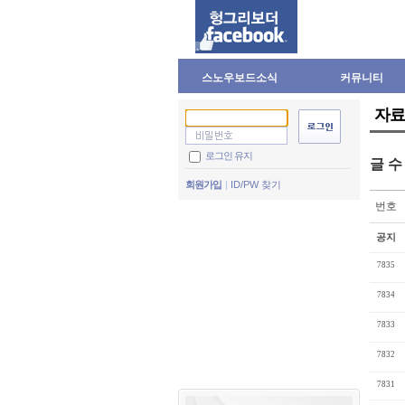
스노우보드소식
커뮤니티
자료
로그인 유지
글 
회원가입
ID/PW 찾기
번호
공지
7835
7834
7833
7832
7831