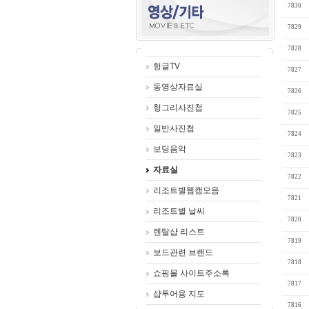
7830
7829
7828
헝글TV
7827
동영상자료실
7826
헝그리사진첩
7825
일반사진첩
7824
보딩음악
7823
자료실
7822
리조트별웹캠모음
7821
리조트별 날씨
7820
렌탈샵 리스트
7819
보드관련 브랜드
7818
쇼핑몰 사이트주소록
7817
샵투어용 지도
7816