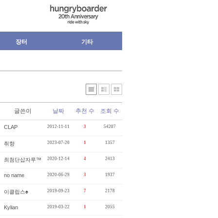
장터
기타
글쓴이
날짜
추천 수
조회 수
CLAP
2012-11-11
3
54207
2023-07-20
1
1357
취향
2020-12-14
4
2413
최첨단삽자루™
no name
2020-06-29
3
1937
2019-09-23
7
2178
이클립스♠
Kylian
2019-03-22
1
2055