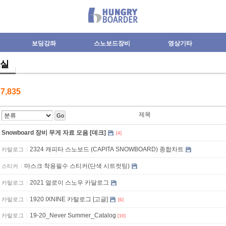
보딩강좌
스노보드장비
영상기타
실
수
7,835
제목
Go
Snowboard 장비 무게 자료 모음 [데크]
[4]
2324 캐피타 스노보드 (CAPITA SNOWBOARD) 종합차트
카탈로그
마스크 착용필수 스티커(단색 시트컷팅)
스티커
2021 얼로이 스노우 카달로그
카탈로그
1920 IXNINE 카탈로그 [고글]
카탈로그
[6]
19-20_Never Summer_Catalog
카탈로그
[10]