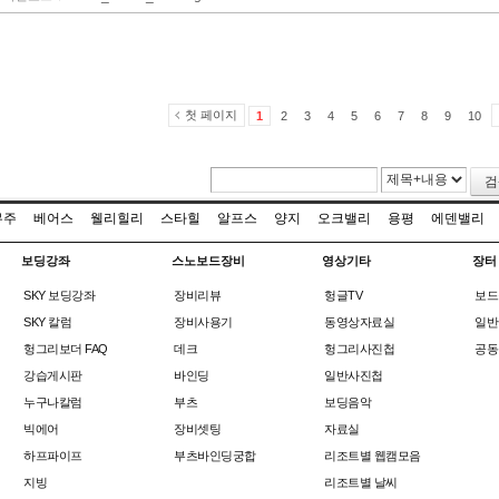
첫 페이지
1
2
3
4
5
6
7
8
9
10
검
무주
베어스
웰리힐리
스타힐
알프스
양지
오크밸리
용평
에덴밸리
보딩강좌
스노보드장비
영상기타
장터
SKY 보딩강좌
장비리뷰
헝글TV
보드
SKY 칼럼
장비사용기
동영상자료실
일반
헝그리보더 FAQ
데크
헝그리사진첩
공동
강습게시판
바인딩
일반사진첩
누구나칼럼
부츠
보딩음악
빅에어
장비셋팅
자료실
하프파이프
부츠바인딩궁합
리조트별 웹캠모음
지빙
리조트별 날씨