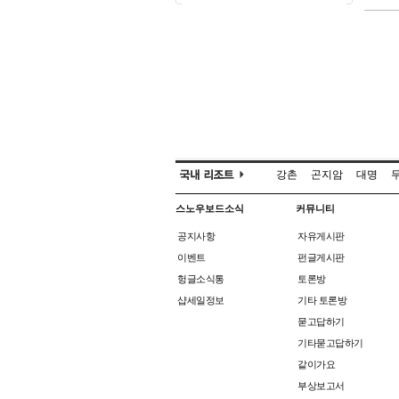
강촌
곤지암
대명
스노우보드소식
커뮤니티
공지사항
자유게시판
이벤트
펀글게시판
헝글소식통
토론방
샵세일정보
기타 토론방
묻고답하기
기타묻고답하기
같이가요
부상보고서