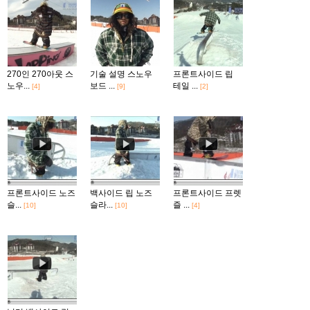
270인 270아웃 스
기술 설명 스노우
프론트사이드 립
노우...
보드 ...
테일 ...
[4]
[9]
[2]
프론트사이드 노즈
백사이드 립 노즈
프론트사이드 프렛
슬...
슬라...
즐 ...
[10]
[10]
[4]