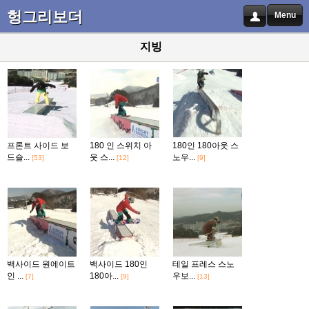
헝그리보더
Menu
지빙
프론트 사이드 보
180 인 스위치 아
180인 180아웃 스
드슬...
웃 스...
노우...
[53]
[12]
[9]
백사이드 원에이트
백사이드 180인
테일 프레스 스노
인 ...
180아...
우보...
[7]
[9]
[13]