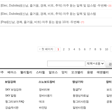
[Elec, Dubstep](신남, 즐거움, 경쾌, 비트, 추억) 자주 듣는 일렉 및 덥스텝 -두번째-
[3]
[Elec, Dubstep](신남, 즐거움, 경쾌, 비트, 추억) 자주 듣는 일렉 및 덥스텝
[Pop](신남, 경쾌, 즐거움, 비트) 자주 듣는 팝송 10개 -두번째-
[7]
첫 페이지
1
2
3
4
5
6
7
8
9
10
검
무주
베어스
웰리힐리
스타힐
알프스
양지
오크밸리
용평
에덴밸리
보딩강좌
스노보드장비
영상기타
장터
SKY 보딩강좌
장비리뷰
헝글TV
보드
SKY 칼럼
장비사용기
동영상자료실
일반
헝그리보더 FAQ
데크
헝그리사진첩
공동
강습게시판
바인딩
일반사진첩