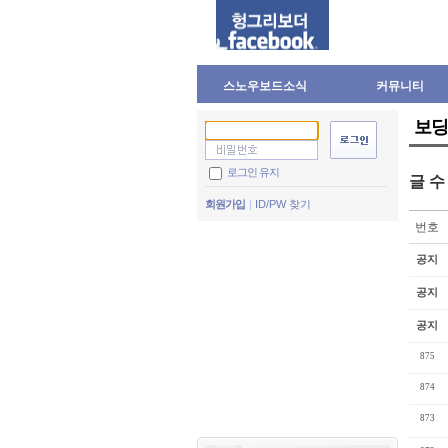
스노우보드소식
커뮤니티
보딩
로그인 유지
글 
회원가입
ID/PW 찾기
번호
공지
공지
공지
875
874
873