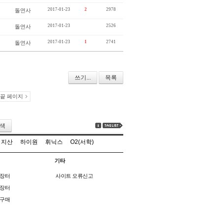
2017-01-23
2
2978
돌연사
2017-01-23
2526
돌연사
2017-01-23
1
2741
돌연사
쓰기...
목록
끝 페이지
색
지산
하이원
휘닉스
O2(서학)
기타
장터
사이트 오류신고
장터
구매