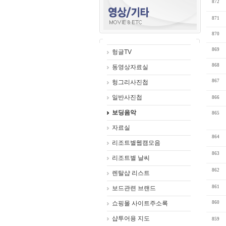
872
871
870
869
헝글TV
868
동영상자료실
867
헝그리사진첩
일반사진첩
866
보딩음악
865
자료실
864
리조트별웹캠모음
863
리조트별 날씨
862
렌탈샵 리스트
861
보드관련 브랜드
쇼핑몰 사이트주소록
860
샵투어용 지도
859