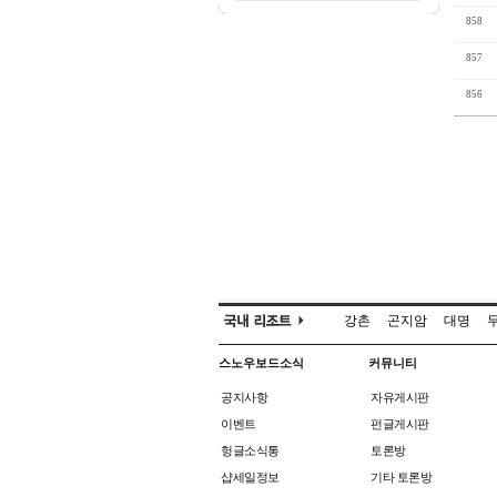
858
857
856
강촌
곤지암
대명
스노우보드소식
커뮤니티
공지사항
자유게시판
이벤트
펀글게시판
헝글소식통
토론방
샵세일정보
기타 토론방