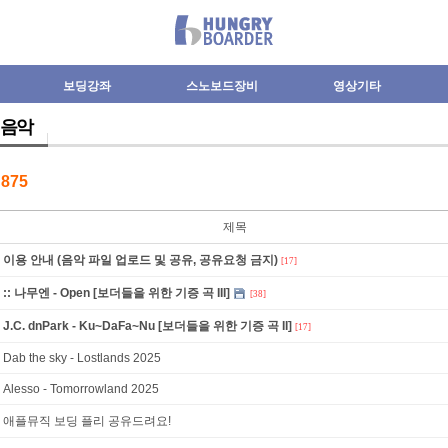
보딩강좌
스노보드장비
영상기타
음악
수
875
제목
이용 안내 (음악 파일 업로드 및 공유, 공유요청 금지)
[17]
:: 나무엔 - Open [보더들을 위한 기증 곡 III]
[38]
J.C. dnPark - Ku~DaFa~Nu [보더들을 위한 기증 곡 II]
[17]
Dab the sky - Lostlands 2025
Alesso - Tomorrowland 2025
애플뮤직 보딩 플리 공유드려요!