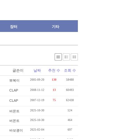
장터
기타
글쓴이
날짜
추천 수
조회 수
2005-09-20
130
58488
뽀복이
CLAP
2008-11-12
13
60493
CLAP
2007-12-19
75
62438
2025-10-30
524
버몬트
2025-10-30
464
버몬트
2025-02-04
697
바보괭이