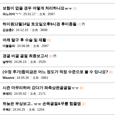
보험이 없을 경우 어떻게 처리하나요ㅠㅜ
[3]
파노라마ㄱㄱ
25.01.17
조회 : 2067
하이원12월14일 토요일오후9시경 후미충돌
[3]
김승훈2
24.12.15
조회 : 3898
어깨 탈구 후 수술 및 재활
[3]
더블율파
24.08.08
조회 : 2087
경골 비골 골절 최종보고서
[6]
날부마
24.06.15
조회 : 2529
(수정 추가)합의금은 어느 정도가 적정 수준으로 볼 수 있나요?
[8]
Waaave
24.05.26
조회 : 3961
시즌 마무리하러 갔다가 좌측상완골골절ㅜㅜ
[8]
뽀쉐리
24.05.02
조회 : 2171
뒤늦은 부상보고.. ㅠㅠ 손목골절&무릎 힘줄염
[2]
우복2
24.04.25
조회 : 1204