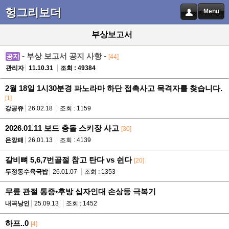
헝그리보더
Menu
부상보고서
- 부상 보고서 공지 사항 -
공지
[44]
관리자
11.10.31
조회 : 49384
2월 18일 1시30분경 파노라마 하단 접촉사고 목격자를 찾습니다.
[1]
강공쥬
26.02.18
조회 : 1159
2026.01.11 보드 충돌 스키장 사고
[30]
은깡패
26.01.13
조회 : 4139
갈비뼈 5,6,7번골절 참고 탄다 vs 쉰다
[20]
두정동수육국밥
26.01.07
조회 : 1353
무릎 관절 통증•후방 십자인대 손상등 극복기
내곡낭인
25.09.13
조회 : 1452
하프..0
[4]