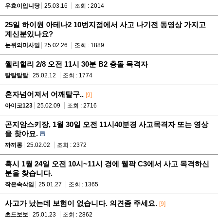
우효이입니당
25.03.16
조회 : 2014
25일 하이원 아테나2 10번지점에서 사고 나기전 동영상 가지고
계신분있나요?
눈위의미사일
25.02.26
조회 : 1889
웰리힐리 2/8 오전 11시 30분 B2 충돌 목격자
탈탈탈탈
25.02.12
조회 : 1774
혼자넘어져서 어깨탈구..
[9]
아이코123
25.02.09
조회 : 2716
곤지암스키장, 1월 30일 오전 11시40분경 사고목격자 또는 영상
을 찾아요.
까끼롱
25.02.02
조회 : 2372
혹시 1월 24일 오전 10시~11시 경에 웰팍 C3에서 사고 목격하신
분을 찾습니다.
작은속삭임
25.01.27
조회 : 1365
사고가 났는데 보험이 없습니다. 의견좀 주세요.
[9]
초드보보
25.01.23
조회 : 2862