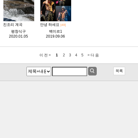
진조리 계곡
안녕 하세요
[49]
평창식구
백미르1
2020.01.05
2019.09.06
이 전 <
1
2
3
4
5
> 다 음
목록