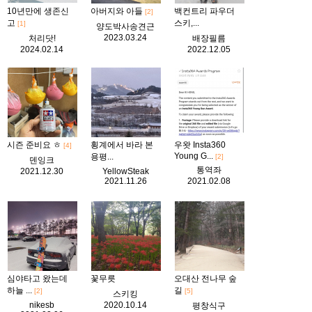
10년만에 생존신
아버지와 아들
백컨트리 파우더
[2]
고
스키,...
[1]
양도박사송견근
2023.03.24
처리닷!
배장필름
2024.02.14
2022.12.05
시즌 준비요 ㅎ
횡계에서 바라 본
우왓 Insta360
[4]
Young G...
용평...
[2]
덴잉크
통역좌
2021.12.30
YellowSteak
2021.11.26
2021.02.08
심야타고 왔는데
꽃무릇
오대산 전나무 숲
하늘 ...
길
[2]
[5]
스키킹
nikesb
2020.10.14
평창식구