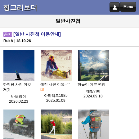
헝그리보더
Menu
일반사진첩
[일반 사진첩 이용안내]
공지
RukA
18.10.26
하이원 사진 이것
예전 사진 이요~^^
하늘이 예쁜 평창
저것
[2]
해발700
아티펙트1985
2024.09.18
바보괭이
2025.01.09
2026.02.23