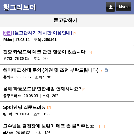
헝그리보더
Menu
묻고답하기
[묻고답하기 게시판 이용안내]
공지
[9]
Rider
17.03.14
조회 : 250361
전향 카빙트릭 데크 관련 질문이 있습니다.
[8]
우기3
26.08.05
조회 : 206
해머데크 상태 문의 (의견 및 조언 부탁드립니다)
[7]
홍해피
26.08.05
조회 : 198
올해 학동보드샵 연합세일 언제하나요?
[3]
몽구모터스
26.08.05
조회 : 267
Sp바인딩 질문드려요
[2]
띵_덕
26.08.04
조회 : 156
고수님들 결정장애 보린이 데크 좀 골라주십쇼...
[11]
plAnV
26.08.02
조회 : 436