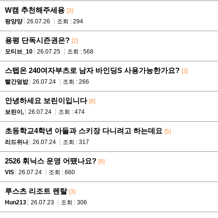
W캠 추천해주세용
[3]
팡양양
26.07.26
조회 : 294
용평 단독시즌권은?
[2]
모티브_10
26.07.25
조회 : 568
스텝온 240여자부츠로 남자 바인딩S 사용가능한가요?
[3]
빨간덮밥
26.07.24
조회 : 266
안녕하세요 보린이입니다
[8]
보린이,
26.07.24
조회 : 474
초등학교4학년 아들과 스키장 다니려고 하는데요
[5]
리드위나
26.07.24
조회 : 317
2526 휘닉스 운영 어땠나요?
[9]
VIS
26.07.24
조회 : 660
루스츠 리조트 렌탈
[3]
Hun213
26.07.23
조회 : 306