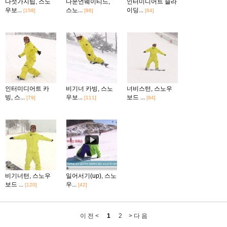
다섯가지팁, 스노
다운언웨이티드,
인터미디어트 슬라
우보...
스노...
이딩...
[158]
[86]
[64]
인터미디어트 카
비기너 카빙, 스노
너비스턴, 스노우
빙, 스...
우보...
보드 ...
[79]
[111]
[84]
비기너턴, 스노우
일어서기(up), 스노
보드 ...
우...
[120]
[42]
이 전 <
1
2
> 다 음