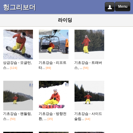
헝그리보더
Menu
라이딩
상급강습 - 모글턴,
기초강습 - 리프트
기초강습 - 트래버
스...
타...
스, ...
[124]
[89]
[56]
기초강습 - 팬듈럼,
기초강습 - 방향전
기초강습 - 사이드
스...
환, ...
슬립...
[50]
[35]
[44]