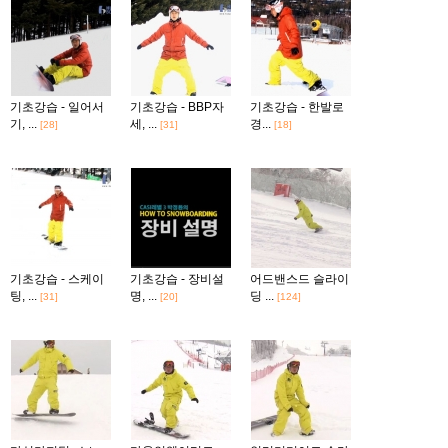
기초강습 - 일어서
기초강습 - BBP자
기초강습 - 한발로
기, ...
세, ...
경...
[28]
[31]
[18]
기초강습 - 스케이
기초강습 - 장비설
어드밴스드 슬라이
팅, ...
명, ...
딩 ...
[31]
[20]
[124]