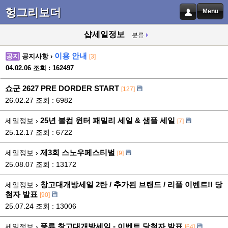
헝그리보더
Menu
샵세일정보
분류
이용 안내
공지
공지사항 ›
[3]
04.02.06
조회 : 162497
쇼군 2627 PRE DORDER START
[127]
26.02.27
조회 : 6982
25년 볼컴 윈터 패밀리 세일 & 샘플 세일
세일정보 ›
[7]
25.12.17
조회 : 6722
제3회 스노우페스티벌
세일정보 ›
[9]
25.08.07
조회 : 13172
창고대개방세일 2탄 / 추가된 브랜드 / 리플 이벤트!! 당
세일정보 ›
첨자 발표
[90]
25.07.24
조회 : 13006
풍류 창고대개방세일 - 이벤트 당첨자 발표
세일정보 ›
[64]