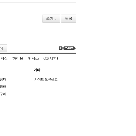
쓰기...
목록
색
지산
하이원
휘닉스
O2(서학)
기타
장터
사이트 오류신고
장터
구매