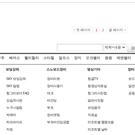
첫 페이지
끝 페이지
1
2
검
무주
베어스
웰리힐리
스타힐
알프스
양지
오크밸리
용평
에덴밸리
보딩강좌
스노보드장비
영상기타
장터
SKY 보딩강좌
장비리뷰
헝글TV
보드
SKY 칼럼
장비사용기
동영상자료실
일반
헝그리보더 FAQ
데크
헝그리사진첩
공동
강습게시판
바인딩
일반사진첩
누구나칼럼
부츠
보딩음악
빅에어
장비셋팅
자료실
하프파이프
부츠바인딩궁합
리조트별 웹캠모음
지빙
리조트별 날씨