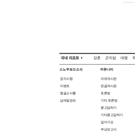
강촌
곤지암
대명
스노우보드소식
커뮤니티
공지사항
자유게시판
이벤트
펀글게시판
헝글소식통
토론방
샵세일정보
기타 토론방
묻고답하기
기타묻고답하기
같이가요
부상보고서