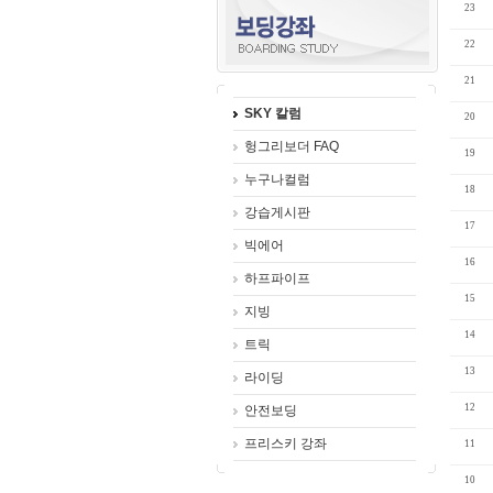
23
22
21
SKY 칼럼
20
헝그리보더 FAQ
19
누구나컬럼
18
강습게시판
17
빅에어
16
하프파이프
15
지빙
14
트릭
13
라이딩
12
안전보딩
프리스키 강좌
11
10