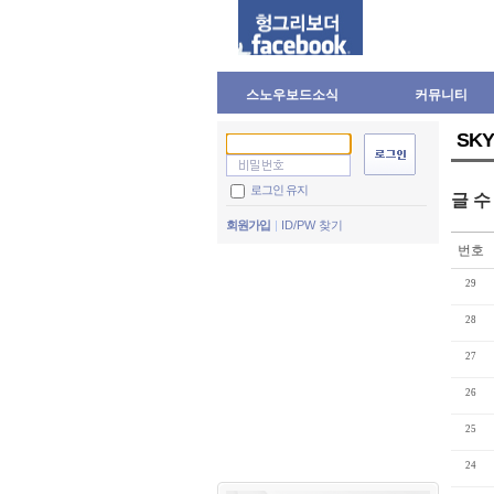
스노우보드소식
커뮤니티
SK
로그인 유지
글 
회원가입
ID/PW 찾기
번호
29
28
27
26
25
24