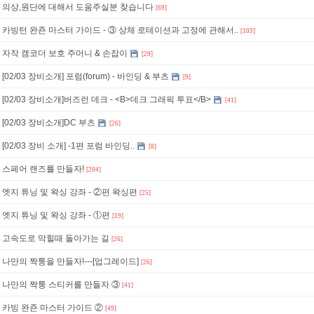
의상,원단에 대해서 도움주실분 찾습니다
[69]
카빙턴 완죤 마스터 가이드 - ③ 상체 로테이션과 고정에 관해서..
[103]
자작 캠코더 보호 주머니 & 손잡이
[29]
[02/03 장비소개] 포럼(forum) - 바인딩 & 부츠
[9]
[02/03 장비소개]버즈런 데크 - <B>데크 그래픽 투표</B>
[41]
[02/03 장비소개]DC 부츠
[26]
[02/03 장비 소개] -1편 포럼 바인딩..
[8]
스페어 랜즈를 만들자!
[204]
엣지 튜닝 및 왁싱 강좌 - ②편 왁싱편
[25]
엣지 튜닝 및 왁싱 강좌 - ①편
[19]
고속도로 막힐때 돌아가는 길
[26]
나만의 짝퉁을 만들자!---[업그레이드]
[26]
나만의 짝퉁 스티커를 만들자 ③
[41]
카빙 완죤 마스터 가이드 ②
[49]