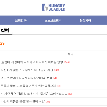
보딩강좌
스노보드장비
영상기타
Y 칼럼
수
29
제목
[칼럼예고] 장비의 무게가 라이더에게 미치는 영향.
[269]
자신에게 맞는 스노우보드 데크 길이 계산
[309]
스노우보딩에 필요한 디지탈 카메라 선택
[51]
무릎과 발의 피로를 덜어주기 위한 깔창교체
[13]
비 시즌 체력 강화 및 또 하나의 즐거움! 스케이트보드
[36]
나만의 짝퉁을 만들자!---[완벽 버전]
[24]