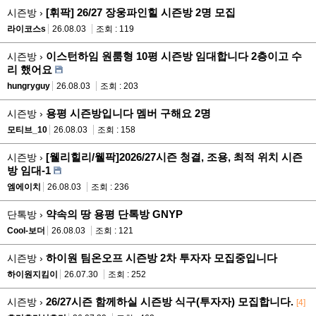
[휘팍] 26/27 장웅파인힐 시즌방 2명 모집
시즌방 ›
라이코스s
26.08.03
조회 : 119
이스턴하임 원룸형 10평 시즌방 임대합니다 2층이고 수
시즌방 ›
리 했어요
hungryguy
26.08.03
조회 : 203
용평 시즌방입니다 멤버 구해요 2명
시즌방 ›
모티브_10
26.08.03
조회 : 158
[웰리힐리/웰팍]2026/27시즌 청결, 조용, 최적 위치 시즌
시즌방 ›
방 임대-1
엠에이치
26.08.03
조회 : 236
약속의 땅 용평 단톡방 GNYP
단톡방 ›
Cool-보더
26.08.03
조회 : 121
하이원 팀온오프 시즌방 2차 투자자 모집중입니다
시즌방 ›
하이원지킴이
26.07.30
조회 : 252
26/27시즌 함께하실 시즌방 식구(투자자) 모집합니다.
시즌방 ›
[4]