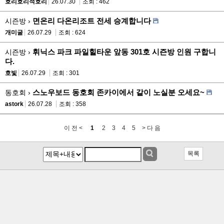
호리호리석호리
26.07.30
조회 : 462
면온리 다온리조트 전세 승계합니다
시즌방 ›
개미굴
26.07.29
조회 : 624
휘닉스 파크 파일힐타운 앞동 301호 시즌방 인원 구합니
시즌방 ›
다.
호빛
26.07.29
조회 : 301
스노우보드 동호회 존카이에서 같이 노실분 오세요~
동호회 ›
astork
26.07.28
조회 : 358
이 전 <
1
2
3
4
5
> 다 음
목록