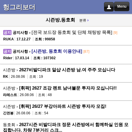
헝그리보더
Menu
시즌방,동호회
분류
[전국 보드장 동호회 및 단체 채팅방 목록]
공지
공지사항 ›
[9]
RUKA
17.12.27
조회 : 99858
[시즌방, 동호회 이용안내]
공지
공지사항 ›
[87]
Rider
17.03.14
조회 : 107302
2627비발디파크 알샵 시즌방 남.여 주주 모십니다
시즌방 ›
RK
26.08.06
조회 : 19
[휘팍] 2627 조강 펜트 남녀불문 투자자 모십니다!!
시즌방 ›
라레스트
26.08.06
조회 : 48
[휘팍] 26/27 부강아파트 시즌방 투자자 모집!
시즌방 ›
긴면봉
26.08.06
조회 : 54
2627시즌 비발디파크 정문 시즌방에서 함께하실 인원 모
동호회 ›
집합니다. 차량 7분거리 스크...