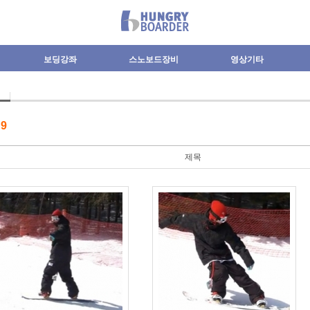
보딩강좌
스노보드장비
영상기타
수
9
제목