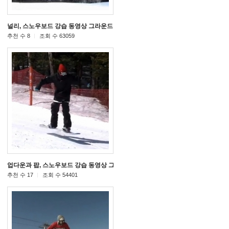
동영상
널리, 스노우보드 강습 동영상 그라운드 트릭
[31]
[21]
추천 수 8
조회 수 63059
릭
업다운과 팝, 스노우보드 강습 동영상 그라운드 트릭
[11]
[12]
추천 수 17
조회 수 54401