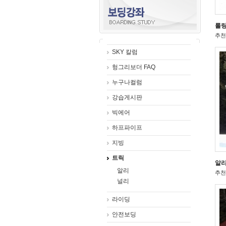
롤링
추천 
SKY 칼럼
헝그리보더 FAQ
누구나컬럼
강습게시판
빅에어
하프파이프
지빙
트릭
알리
알리
추천 
널리
라이딩
안전보딩