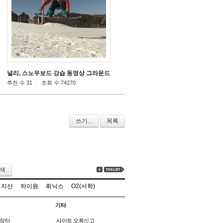
릭
널리, 스노우보드 강습 동영상 그라운드 트릭
[46]
[28]
추천 수 31
조회 수 74270
쓰기...
목록
색
지산
하이원
휘닉스
O2(서학)
기타
장터
사이트 오류신고