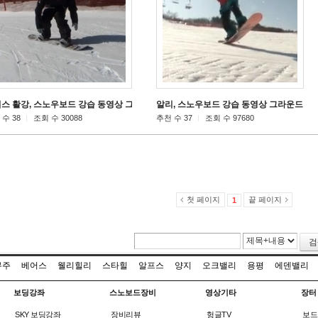
스 활강, 스노우보드 강습 동영상 그라운드 트릭
알리, 스노우보드 강습 동영상 그라운드 트
[11]
수 38
조회 수 30088
추천 수 37
조회 수 97680
첫 페이지
끝 페이지
1
검
무주
베어스
웰리힐리
스타힐
알프스
양지
오크밸리
용평
에덴밸리
보딩강좌
스노보드장비
영상기타
장터
SKY 보딩강좌
장비리뷰
헝글TV
보드