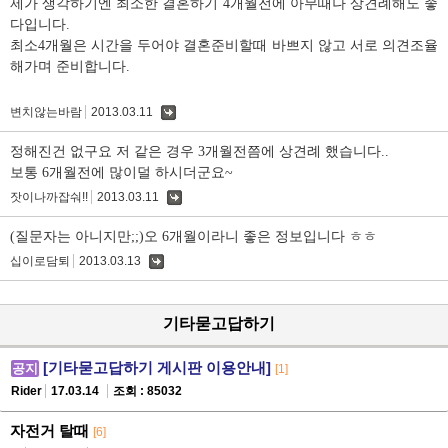
제가 생각하기엔 최소한 결혼하기 4개월전에 아무때나 상견례해도 좋
다입니다.
최소4개월은 시간을 두어야 결혼준비할때 바쁘지 않고 서로 의견조율
해가며 준비합니다.
변치않는바람
2013.03.11
댓
글
정해진건 없구요 저 같은 경우 3개월전쯤에 상견례 했습니다..
보통 6개월전에 많이덜 하시더군요~
잣이나까잡숴!!
2013.03.11
댓
글
(질문자는 아니지만;;)오 6개월이라니 좋은 정보입니다 ㅎㅎ
십이로담퇴
2013.03.13
댓
글
기타묻고답하기
[기타묻고답하기 게시판 이용안내]
공지
[1]
Rider
17.03.14
조회 : 85032
자전거 탈때
[6]