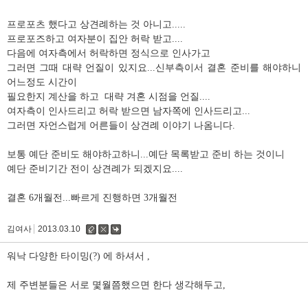
프로포츠 했다고 상견례하는 것 아니고.....
프로포즈하고 여자분이 집안 허락 받고....
다음에 여자측에서 허락하면 정식으로 인사가고
그러면 그때 대략 언질이 있지요...신부측이서 결혼 준비를 해야하니
어느정도 시간이
필요한지 계산을 하고 대략 겨혼 시점을 언질....
여자측이 인사드리고 허락 받으면 남자쪽에 인사드리고...
그러면 자언스럽게 어른들이 상견례 이야기 나옴니다.
보통 예단 준비도 해야하고하니...예단 목록받고 준비 하는 것이니
예단 준비기간 전이 상견례가 되겠지요....
결혼 6개월전...빠르게 진행하면 3개월전
김여사
2013.03.10
수
삭
댓
정
제
글
워낙 다양한 타이밍(?) 에 하셔서 ,
제 주변분들은 서로 몇월쯤했으면 한다 생각해두고,