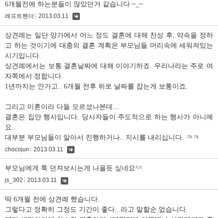
6개월전에 하는분들이 많았던거 같습니다 ~_~
레프트핸더
2013.03.11
댓
글
상견례는 일단 양가에서 어느 정도 결혼에 대해 찬성 후, 약속을 정하
고 하는 것이기에 대충의 결혼 계획은 부모님들 머리속에 세워져있는
시기입니다.
상견례에서는 보통 결혼날짜에 대해 이야기하죠. 우리나라는 주로 여
자쪽에서 정합니다.
1년까지는 안가고.. 6개월 전후 뒤로 날짜를 잡는게 보통이죠.
그리고 미혼이라 다들 모르셨나본데...
결혼은 집안 행사입니다. 당사자들이 주도적으로 하는 행사가 아니예
요..
대부분 부모님들이 알아서 진행하거나.. 지시를 내리십니다. ㅋㅋ
chocojun
2013.03.11
댓
글
부모님에게 툭 던져보시는게 나을듯 싶네요^^
js_302
2013.03.11
댓
글
딱 6개월 전에 상견례 했습니다.
그렇다고 정확히 그정도 기간이 좋다...라고 말할순 없습니다.