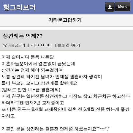
헝그리보더
Menu
기타묻고답하기
상견례는 언제??
by
미셸공드리
| 2013.03.10 |
|
본문 건너뛰기
어제 술마시다 문득 나온말
미혼자들뿐이여서 결론없이 끝났는데
상견례는 언제 해야 되는걸까여
보통 상견례 하기전 남녀가 언제쯤 결혼하자 생각이
들어 부모님 모시고 상견례를 할텐데요
(잉태로 인한 LTE급 결혼제외)
어제 친구는 일년전쯤 상견례하고 식장도 잡고 차근차근 하고싶다
하더라구요 현재2년 교재중이고
또 다른 친구는 8개월 교제중인데 결혼 전 6개월 전쯤 하는게 좋겠
다하고
기혼인 분들 상견례는 결혼전 언제쯤 하셨는지요""~~*,*