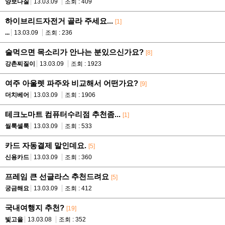
양보다질
13.03.09
조회 : 409
하이브리드자전거 골라 주세요...
[1]
...
13.03.09
조회 : 236
술먹으면 목소리가 안나는 분있으신가요?
[8]
강촌찌질이
13.03.09
조회 : 1923
여주 아울렛 파주와 비교해서 어떤가요?
[9]
더치베어
13.03.09
조회 : 1906
테크노마트 컴퓨터수리점 추천좀...
[1]
씰룩셀룩
13.03.09
조회 : 533
카드 자동결제 말인데요.
[5]
신용카드
13.03.09
조회 : 360
프레임 큰 선글라스 추천드려요
[5]
궁금해요
13.03.09
조회 : 412
국내여행지 추천?
[19]
빛고을
13.03.08
조회 : 352