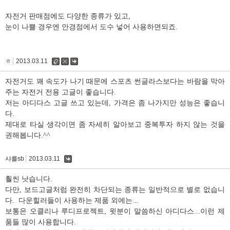
자전거 판매점에도 다양한 종류가 있고,
눈이 나쁠 경우엔 안경점에서 도수 넣어 사용하면되죠.
ㅎ
2013.03.11
수
삭
댓
정
제
글
자전거도 꽤 속도가 나기 때문에 스포츠 썬글라스보다는 바람을 막아
주는 자전거 전용 고글이 좋습니다.
저는 아디다스 고글 쓰고 있는데, 가격은 좀 나가지만 성능은 좋습니
다.
제대로 타실 생각이면 좀 자세히 알아보고 중복투자 하지 않는 것을
권해봅니다.^^
샤를sb
2013.03.11
댓
글
훨씬 낫습니다.
다만, 보드고글처럼 완전히 차단되는 종류는 일반적으로 별로 없습니
다. 다운힐러들이 사용하는 제품 외에는...
보통은 오클리나 루디프로젝트, 윗분이 말씀하신 아디다스...이런 제
품들 많이 사용합니다.