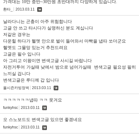
가격대는 10만 중반~30만원 초반대까지 다양하게 있습니다.
환타_
2013.03.11
댓
글
날라다니는 곤충이 아주 위험합니다
고글 안 쓰고 타시다가 실명하신 분도 계십니다
저같은 경우는
다운힐 하다가 헬멧 안으로 벌이 들어와서 마빡을 냅따 쏘더군요
헬멧도 그물망 있는거 추천드려요
고글은 필수 입니다
아 그리고 이왕이면 변색고글 사시길 바랍니다
자전거투어 가실때 낮에서 밤으로 넘어가실때 변색고글 필요성 필히
느끼실 겁니다
변색고글은 루디께 갑 입니다
올시즌카빙정벅
2013.03.11
댓
글
ㅋㅋㅋㅋㅋㅋ냅따 ㅋㅋ 웃겨요
funkyhsc
2013.03.11
댓
글
오 스노보드도 변색고글 있으면 좋겠네요
funkyhsc
2013.03.11
댓
글