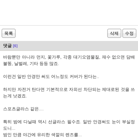
목록
삭제
수정
댓글
[6]
바람뿐만 아니라 먼지, 꽃가루, 각종 대기오염물질, 재수 없으면 담배
불똥, 날벌레, 기타 등등 많죠.
이런건 일반 안경만 써도 어느정도 커버가 된다는..
하지만 자전거 탄다면 기본적으로 자외선 차단되는 제대로된 것을 쓰
는게 낫겠죠.
스포츠글라스 같은....
특히 밤에 다닐때 역시 선글라스 필수죠. 일반 안경써도 눈이 부실정
도니...
밤인 만큼 야간에 유리한 색깔의 렌즈를...