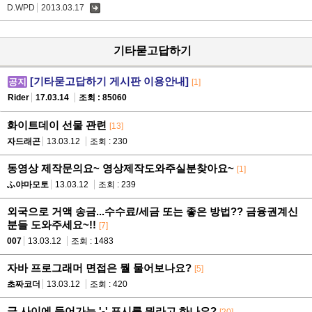
D.WPD
2013.03.17
댓
글
기타묻고답하기
[기타묻고답하기 게시판 이용안내]
공지
[1]
Rider
17.03.14
조회 : 85060
화이트데이 선물 관련
[13]
자드래곤
13.03.12
조회 : 230
동영상 제작문의요~ 영상제작도와주실분찾아요~
[1]
ふ야마모토
13.03.12
조회 : 239
외국으로 거액 송금...수수료/세금 또는 좋은 방법?? 금융권계신
분들 도와주세요~!!
[7]
007
13.03.12
조회 : 1483
자바 프로그래머 면접은 뭘 물어보나요?
[5]
초짜코더
13.03.12
조회 : 420
글 사이에 들어가는 '-' 표시를 뭐라고 하나요?
[20]