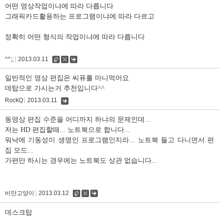
글
어떤 영상작업이냐에 따라 다릅니다
그래픽카드활용하는 프로그램이냐에 따라 다르고
정확히 어떤 형식의 작업이냐에 따라 다릅니다
^^;;
2013.03.11
수
삭
댓
정
제
글
일반적인 영상 편집은 씨퓨를 마니먹어요
데탑으로 가시는거 추천입니다^^
RockQ
2013.03.11
댓
글
동영상 편집 수준을 어디까지 하냐의 문제인데...
저는 HD 편집할때... 노트북으로 합니다...
워낙에 기동성이 생명인 프로그램인지라... 노트북 들고 다니면서 편
집 모드...
가편만 하시는 경우에는 노트북도 상관 없습니다...
비만고양이
2013.03.12
수
삭
댓
정
제
글
데스크탑