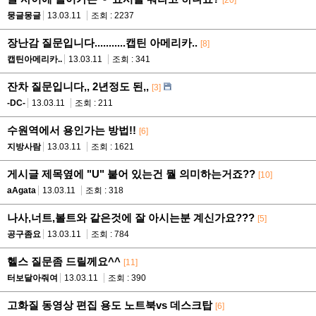
뭉글몽글
13.03.11
조회 : 2237
장난감 질문입니다...........캡틴 아메리카..
[8]
캡틴아메리카..
13.03.11
조회 : 341
잔차 질문입니다,, 2년정도 된,,
[3]
-DC-
13.03.11
조회 : 211
수원역에서 용인가는 방법!!
[6]
지방사람
13.03.11
조회 : 1621
게시글 제목옆에 "U" 붙어 있는건 뭘 의미하는거죠??
[10]
aAgata
13.03.11
조회 : 318
나사,너트,볼트와 같은것에 잘 아시는분 계신가요???
[5]
공구좀요
13.03.11
조회 : 784
헬스 질문좀 드릴께요^^
[11]
터보달아줘여
13.03.11
조회 : 390
고화질 동영상 편집 용도 노트북vs 데스크탑
[6]