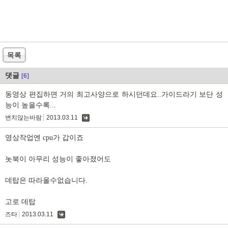
목록
댓글
[6]
동영상 편집하면 거의 최고사양으로 하시던데요..가이드라기 보단 성
능이 높을수록...
변치않는바람
2013.03.11
댓
글
영상작업엔 cpu가 갑이죠
놋북이 아무리 성능이 좋아졌어도
데탑은 따라올수없습니다.
고로 데탑
즈타
2013.03.11
댓