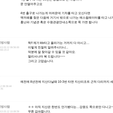
문 안열어주고요
4번 출구로 나가는게 어려운데 기차를 타고 오신다면
맥까페를 찾은 다음에 거기서 밖으로 나가는 에스컬레이터를 타고 나
홍난파 기념관 혹은 수원관광안내소쪽으로 쭉 가면 됩니다
지방사람
헉!! 제가 ktx타고 올라가는 거까지 다 아시고....
이렇게 친절히 알려주시다니...
13.03.12 09:56:00
243.15.4
덕분에 잘 찾아갈 수 있을 것 같아요.
멀리서나마 복 드립니다~~~
그리고 고맙습니다.
예전에 8년전에 지산다닐때 10-3번 타면 지산리조트 근처 다리까지
12 09:39:44
.91
지방사람
ㅎㅎ 아직 지산은 한번도 안가봤다는....강원도 쪽으로만 다니고~
무튼 감솨합니다.
13.03.12 10:08:59