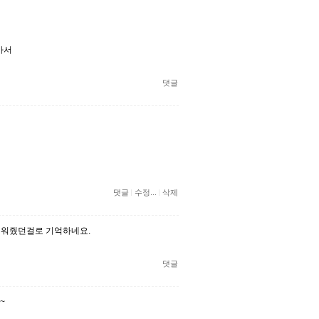
가서
댓글
댓글
수정...
삭제
 세워줬던걸로 기억하네요.
댓글
~