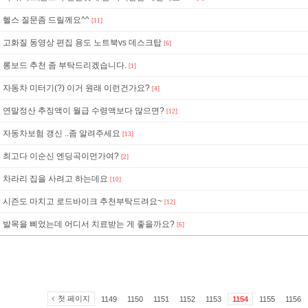
헬스 질문좀 드릴께요^^
[11]
고화질 동영상 편집 용도 노트북vs 데스크탑
[6]
롱보드 추천 좀 부탁드리겠습니다.
[1]
자동차 미터기(?) 이거 원래 이런건가요?
[4]
연말정산 추징액이 월급 수령액보다 많으면?
[12]
자동차보험 갱신 ..좀 알려주세요
[13]
최고다 이순신 엔딩곡이먼가여?
[2]
차라리 집을 사려고 하는데요
[10]
시즌도 마치고 로드바이크 추천부탁드려요~
[12]
발목을 삐었는데 어디서 치료받는 게 좋을까요?
[6]
첫 페이지
1149
1150
1151
1152
1153
1154
1155
1156