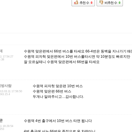
추천 수
0
비추천 수
0
데
수원역 맞은편에서 66번 버스를 타세요 66-4번은 동백을 지나가기 때
수원역 피자헉 맞은편에서 10번 버스를타시면 약 10분정도 빠르지만
11 17:54:27
9.38
잘 모르실테니 수원역 맞은편에서 66번을 타세요
지방사람
수원역 피자헛 맞은편 10번 버스
수원역 맞은편 66번 버스
13.03.11 17:56:50
243.15.4
두개나 알려주시고....감사합니다.
곤
수원역 4번 출구에서 10번 버스 타면 됩니다
11 18:29:54
.253
4번 출구에 서는 66번은 종점으로 온 차량이니