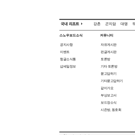
강촌
곤지암
대명
스노우보드소식
커뮤니티
공지사항
자유게시판
이벤트
펀글게시판
헝글소식통
토론방
샵세일정보
기타 토론방
묻고답하기
기타묻고답하기
같이가요
부상보고서
보드장소식
시즌방, 동호회