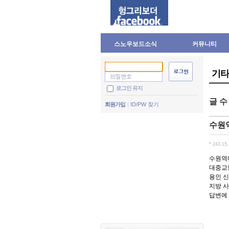
스노우보드소식
커뮤니티
기타
로그인 유지
글 
회원가입
ID/PW 찾기
수원역
*.243.15.
수원역
대중교
용인 신
지방 사
답변에 미