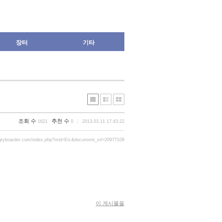
장터
기타
조회 수
추천 수
1621
0
2013.03.11 17:43:22
gryboarder.com/index.php?mid=Etc&document_srl=20977109
이 게시물을