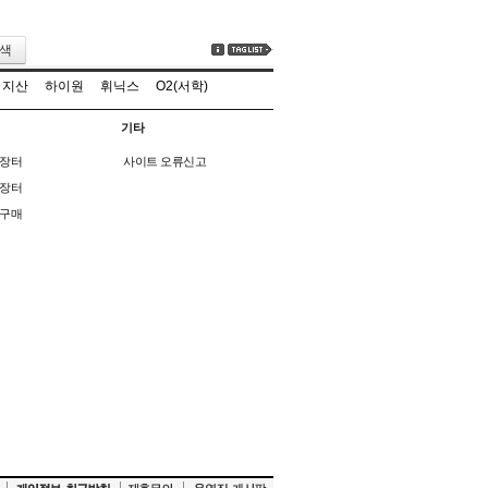
색
지산
하이원
휘닉스
O2(서학)
기타
장터
사이트 오류신고
장터
구매