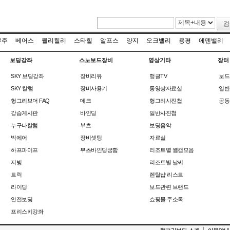
검
무주
베어스
웰리힐리
스타힐
알프스
양지
오크밸리
용평
에덴밸리
보딩강좌
스노보드장비
영상기타
장터
SKY 보딩강좌
장비리뷰
헝글TV
보드
SKY 칼럼
장비사용기
동영상자료실
일반
헝그리보더 FAQ
데크
헝그리사진첩
공동
강습게시판
바인딩
일반사진첩
누구나칼럼
부츠
보딩음악
빅에어
장비셋팅
자료실
하프파이프
부츠바인딩궁합
리조트별 웹캠모음
지빙
리조트별 날씨
트릭
렌탈샵 리스트
라이딩
보드관련 브랜드
안전보딩
쇼핑몰 주소록
프리스키강좌