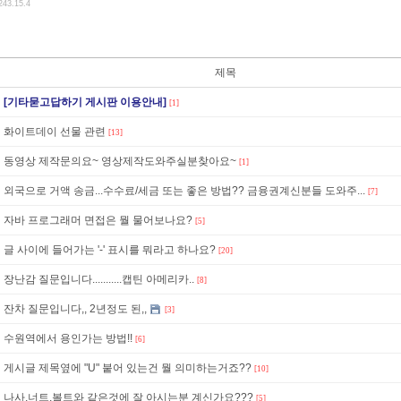
243.15.4
제목
[기타묻고답하기 게시판 이용안내]
[1]
화이트데이 선물 관련
[13]
동영상 제작문의요~ 영상제작도와주실분찾아요~
[1]
외국으로 거액 송금...수수료/세금 또는 좋은 방법?? 금융권계신분들 도와주...
[7]
자바 프로그래머 면접은 뭘 물어보나요?
[5]
글 사이에 들어가는 '-' 표시를 뭐라고 하나요?
[20]
장난감 질문입니다...........캡틴 아메리카..
[8]
잔차 질문입니다,, 2년정도 된,,
[3]
수원역에서 용인가는 방법!!
[6]
게시글 제목옆에 "U" 붙어 있는건 뭘 의미하는거죠??
[10]
나사,너트,볼트와 같은것에 잘 아시는분 계신가요???
[5]