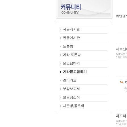
엮인글 :
자유게시판
펀글게시판
토론방
세르난
기타 토론방
2013.03.
*.183.20
묻고답하기
기타묻고답하기
같이가요
20
부상보고서
*.
보드장소식
시즌방,동호회
자드래
2013.03.
*.34.130