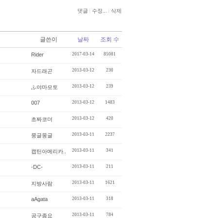
댓글
수정...
삭제
글쓴이
날짜
조회 수
Rider
2017-03-14
85081
2013-03-12
230
자드래곤
2013-03-12
239
ふ야마모토
007
2013-03-12
1483
2013-03-12
420
초짜코더
2013-03-11
2237
뭉글몽글
2013-03-11
341
캡틴아메리카..
-DC-
2013-03-11
211
2013-03-11
1621
지방사람
aAgata
2013-03-11
318
2013-03-11
784
공구좀요