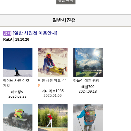
일반사진첩
[일반 사진첩 이용안내]
공지
RukA
18.10.26
하이원 사진 이것
예전 사진 이요~^^
하늘이 예쁜 평창
저것
[2]
해발700
아티펙트1985
2024.09.18
바보괭이
2025.01.09
2026.02.23