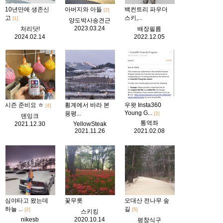
10년만에 생존신
아버지와 아들
백컨트리 파우더
[2]
고
스키,...
[1]
양도박사송견근
2023.03.24
처리닷!
배장필름
2024.02.14
2022.12.05
시즌 준비요 ㅎ
횡계에서 바라 본
우왓 Insta360
[4]
Young G...
용평...
[2]
덴잉크
통역좌
2021.12.30
YellowSteak
2021.11.26
2021.02.08
심야타고 왔는데
꽃무릇
오대산 전나무 숲
하늘 ...
길
[2]
[5]
스키킹
nikesb
2020.10.14
평창식구