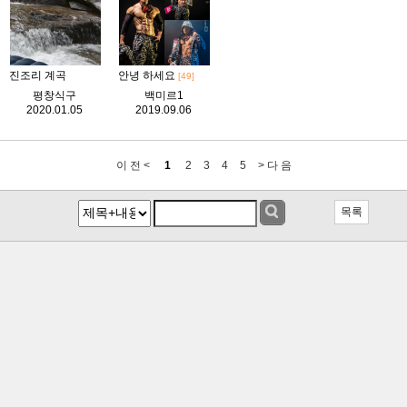
진조리 계곡
안녕 하세요
[49]
평창식구
백미르1
2020.01.05
2019.09.06
이 전 <
1
2
3
4
5
> 다 음
목록