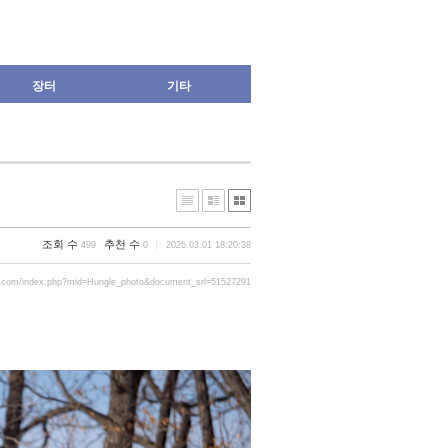
장터
기타
조회 수
추천 수
499
0
2025.03.01 18:20:38
r.com/index.php?mid=Hungle_photo&document_srl=51527291