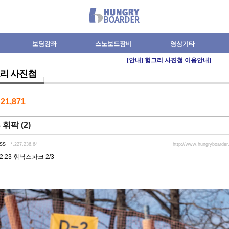
보딩강좌
스노보드장비
영상기타
[안내] 헝그리 사진첩 이용안내]
리 사진첩
수
21,871
3 휘팍 (2)
ss
*.227.236.64
http://www.hungryboarde
02.23 휘닉스파크 2/3