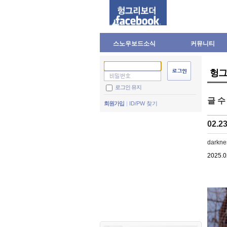
스노우보드소식
커뮤니티
헝그
로그인 유지
글 
회원가입
ID/PW 찾기
02.2
darkne
2025.