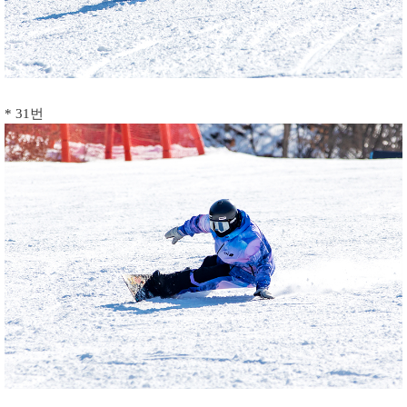
* 31번