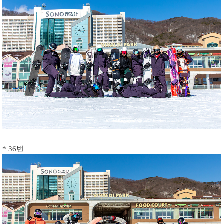
* 36번