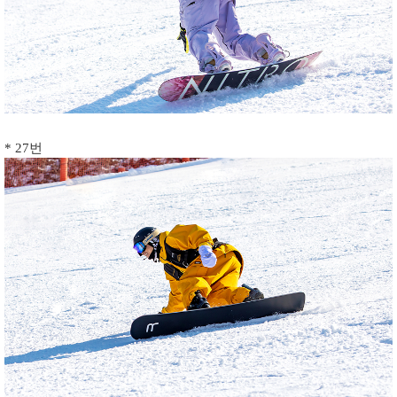
* 27번