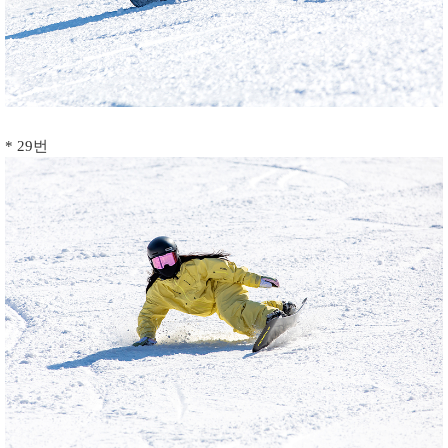
* 29번