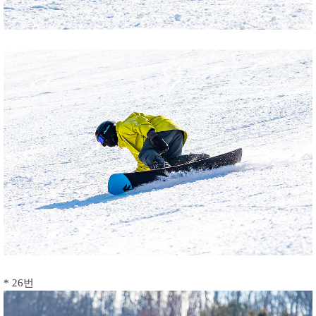
* 26번