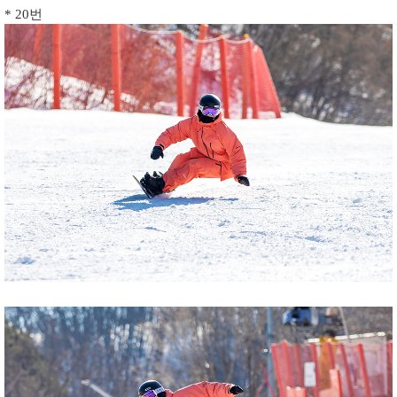
* 20번