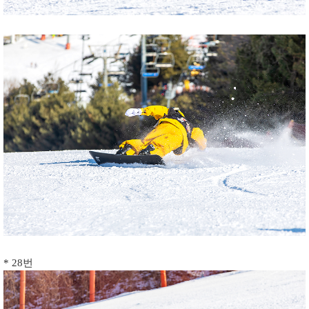
* 28번