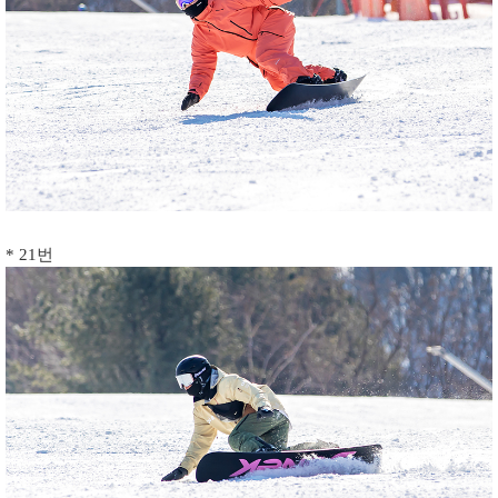
* 21번