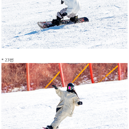
* 23번