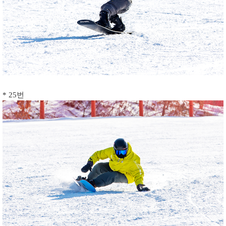
* 25번