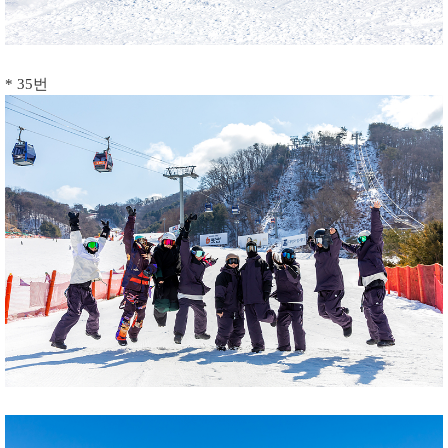
* 35번