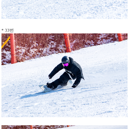
* 33번