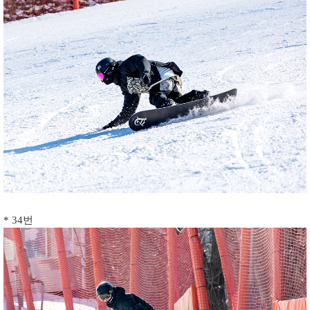
* 34번