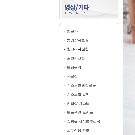
헝글TV
동영상자료실
헝그리사진첩
일반사진첩
보딩음악
자료실
리조트별웹캠모음
리조트별 날씨
렌탈샵 리스트
보드관련 브랜드
쇼핑몰 사이트주소록
샵투어용 지도