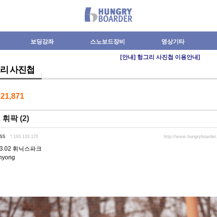
보딩강좌
스노보드장비
영상기타
[안내] 헝그리 사진첩 이용안내]
리 사진첩
수
21,871
2 휘팍 (2)
ss
*.193.133.170
http://www.hungryboarde
.03.02 휘닉스파크
nyong