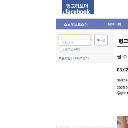
스노우보드소식
커뮤니티
헝그
로그인 유지
글 
회원가입
ID/PW 찾기
03.0
darkne
2025
@gon.