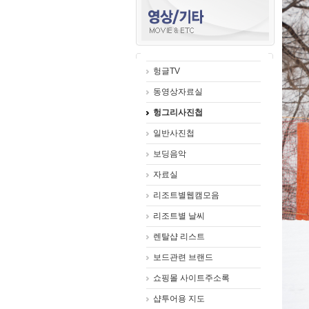
헝글TV
동영상자료실
헝그리사진첩
일반사진첩
보딩음악
자료실
리조트별웹캠모음
리조트별 날씨
렌탈샵 리스트
보드관련 브랜드
쇼핑몰 사이트주소록
샵투어용 지도