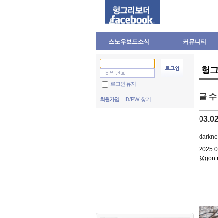
스노우보드소식
커뮤니티
헝그
로그인 유지
글 
회원가입
ID/PW 찾기
03.0
darkne
2025
@gon.