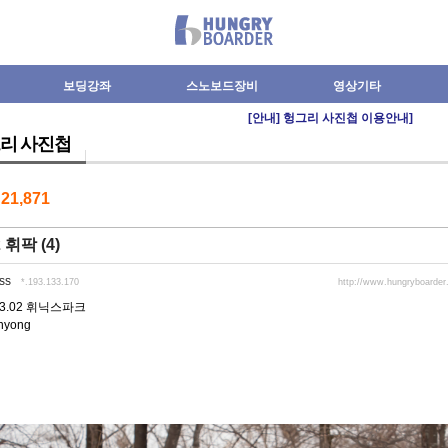
보딩강좌
스노보드장비
영상기타
[안내] 헝그리 사진첩 이용안내]
리 사진첩
수
21,871
2 휘팍 (4)
ss
*.193.133.170
http://www.hungryboarde
.03.02 휘닉스파크
nyong