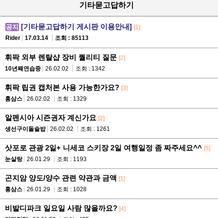
기타묻고답하기
[기타묻고답하기 게시판 이용안내]
공지
[1]
Rider
17.03.14
조회 : 85113
휘팍 외부 렌탈샵 장비 퀄리티 질문
[2]
10년째연습중
26.02.02
조회 : 1342
휘팍 립권 캡처본 사용 가능한가요?
[3]
홍삼스
26.02.02
조회 : 1329
알펜시아 시즌권자 계신가요
[2]
생선구이돌솥밥
26.02.02
조회 : 1261
삿포로 관광 2일+ 니세코 스키장 2일 여행일정 좀 짜주세요^^
[5]
눈살랑
26.01.29
조회 : 1193
곤지암 양도/양수 관련 약관과 금액
[1]
홍삼스
26.01.29
조회 : 1028
비발디파크 일요일 사람 많을까요?
[4]