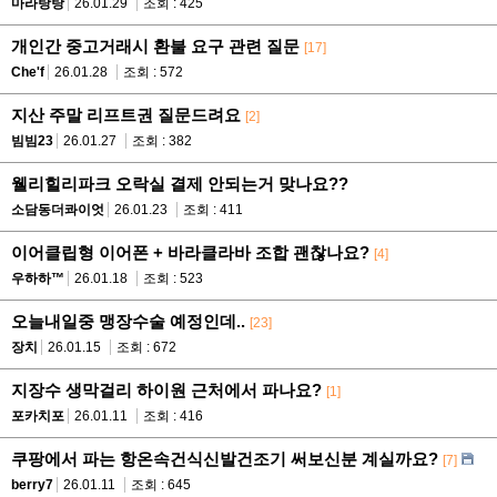
마라탕탕
26.01.29
조회 : 425
개인간 중고거래시 환불 요구 관련 질문
[17]
Che'f
26.01.28
조회 : 572
지산 주말 리프트권 질문드려요
[2]
빔빔23
26.01.27
조회 : 382
웰리힐리파크 오락실 결제 안되는거 맞나요??
소담동더콰이엇
26.01.23
조회 : 411
이어클립형 이어폰 + 바라클라바 조합 괜찮나요?
[4]
우하하™
26.01.18
조회 : 523
오늘내일중 맹장수술 예정인데..
[23]
장치
26.01.15
조회 : 672
지장수 생막걸리 하이원 근처에서 파나요?
[1]
포카치포
26.01.11
조회 : 416
쿠팡에서 파는 항온속건식신발건조기 써보신분 계실까요?
[7]
berry7
26.01.11
조회 : 645