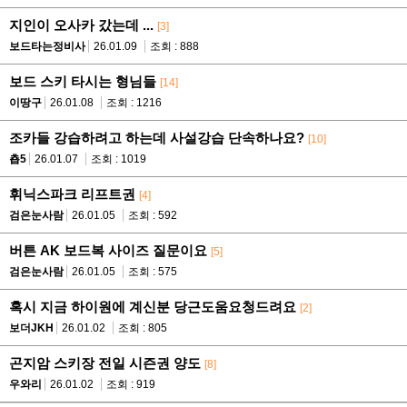
지인이 오사카 갔는데 ...
[3]
보드타는정비사
26.01.09
조회 : 888
보드 스키 타시는 형님들
[14]
이땅구
26.01.08
조회 : 1216
조카들 강습하려고 하는데 사설강습 단속하나요?
[10]
춉5
26.01.07
조회 : 1019
휘닉스파크 리프트권
[4]
검은눈사람
26.01.05
조회 : 592
버튼 AK 보드복 사이즈 질문이요
[5]
검은눈사람
26.01.05
조회 : 575
혹시 지금 하이원에 계신분 당근도움요청드려요
[2]
보더JKH
26.01.02
조회 : 805
곤지암 스키장 전일 시즌권 양도
[8]
우와리
26.01.02
조회 : 919