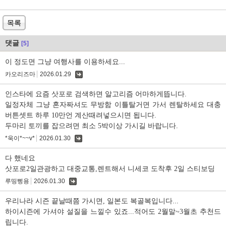
목록
댓글
[5]
이 정도면 그냥 여행사를 이용하세요...
카오리즈마
2026.01.29
댓
글
인스타에 요즘 삿포로 검색하면 알고리즘 어마하게뜹니다.
일정자체 그냥 혼자짜셔도 무방함 이틀탈거면 가서 렌탈하세요 대충
버튼셋트 하루 10만언 계산때려넣으시면 됩니다.
두마리 토끼를 잡으려면 최소 5박이상 가시길 바랍니다.
*욱이*~~v*
2026.01.30
댓
글
다 했네요
삿포로2일관광하고 대중교통,렌트해서 니세코 도착후 2일 스티보딩
루띵삥용
2026.01.30
댓
글
우리나라 시즌 끝날때쯤 가시면, 일본도 복골복입니다...
하이시즌에 가셔야 설질을 느낄수 있죠...적어도 2월말~3월초 추천드
립니다.